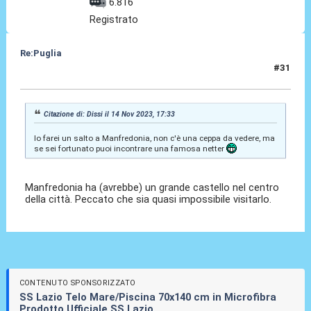
6.816
Registrato
Re:Puglia
#31
14 Nov 2023, 18:10
Citazione di: Dissi il 14 Nov 2023, 17:33
Io farei un salto a Manfredonia, non c'è una ceppa da vedere, ma
se sei fortunato puoi incontrare una famosa netter
Manfredonia ha (avrebbe) un grande castello nel centro
della città. Peccato che sia quasi impossibile visitarlo.
CONTENUTO SPONSORIZZATO
SS Lazio Telo Mare/Piscina 70x140 cm in Microfibra
Prodotto Ufficiale SS Lazio