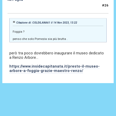
#26
14 Nov 2023, 15:54
Citazione di: COLDILANA61 il 14 Nov 2023, 13:22
Foggia ?
penso che solo Pomezia sia più brutta .
però tra poco dovrebbero inaugurare il museo dedicato
a Renzo Arbore...
https://www.insidecapitanata.it/presto-il-museo-
arbore-a-foggia-grazie-maestro-renzo/