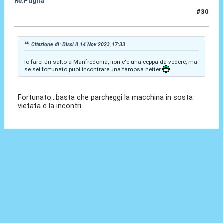
Re:Puglia
#30
14 Nov 2023, 17:38
Citazione di: Dissi il 14 Nov 2023, 17:33
Io farei un salto a Manfredonia, non c'è una ceppa da vedere, ma
se sei fortunato puoi incontrare una famosa netter
Fortunato...basta che parcheggi la macchina in sosta
vietata e la incontri.