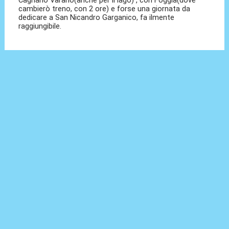
cambierò treno, con 2 ore) e forse una giornata da
dedicare a San Nicandro Garganico, fa ilmente
raggiungibile.