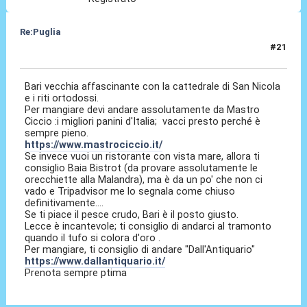
Re:Puglia
#21
01 Lug 2023, 07:15
Bari vecchia affascinante con la cattedrale di San Nicola
e i riti ortodossi.
Per mangiare devi andare assolutamente da Mastro
Ciccio :i migliori panini d'Italia; vacci presto perché è
sempre pieno.
https://www.mastrociccio.it/
Se invece vuoi un ristorante con vista mare, allora ti
consiglio Baia Bistrot (da provare assolutamente le
orecchiette alla Malandra), ma è da un po' che non ci
vado e Tripadvisor me lo segnala come chiuso
definitivamente....
Se ti piace il pesce crudo, Bari è il posto giusto.
Lecce è incantevole; ti consiglio di andarci al tramonto
quando il tufo si colora d'oro .
Per mangiare, ti consiglio di andare "Dall'Antiquario"
https://www.dallantiquario.it/
Prenota sempre ptima