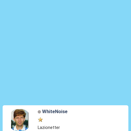
WhiteNoise
Lazionetter