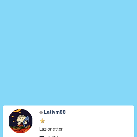
Lativm88
Lazionetter