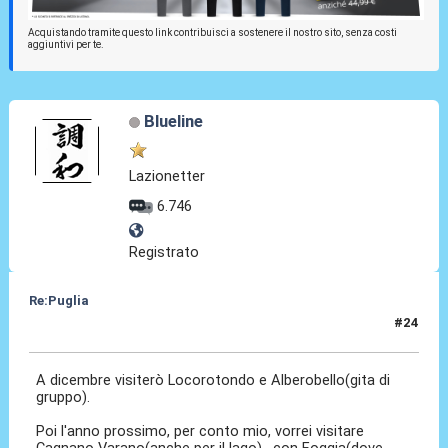
Acquistando tramite questo link contribuisci a sostenere il nostro sito, senza costi
aggiuntivi per te.
Blueline
Lazionetter
6.746
Registrato
Re:Puglia
#24
14 Nov 2023, 03:48
A dicembre visiterò Locorotondo e Alberobello(gita di
gruppo).
Poi l'anno prossimo, per conto mio, vorrei visitare
Cagnano Varano(anche per il lago) , con Foggia(dove