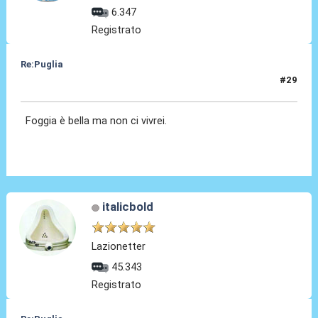
6.347
Registrato
Re:Puglia
#29
14 Nov 2023, 17:35
Foggia è bella ma non ci vivrei.
italicbold
Lazionetter
45.343
Registrato