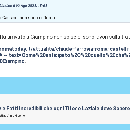
 Blueline il 03 Ago 2024, 15:04
a Cassino, non sono di Roma.
ta arrivato a Ciampino non so se ci sono lavori sulla tra
romatoday.it/attualita/chiude-ferrovia-roma-castelli-
l#:~:text=Come%20anticipato%2C%20quello%20che%
0Ciampino
.
rby e Fatti Incredibili che ogni Tifoso Laziale deve Sape
ti aggiuntivi per te.