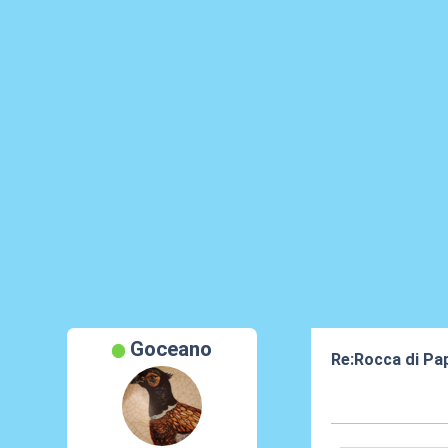
Goceano
Re:Rocca di Pa
03 Ago 2024, 1