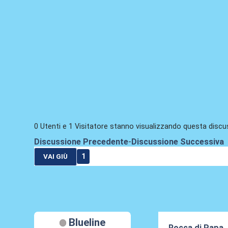
0 Utenti e 1 Visitatore stanno visualizzando questa discu
Discussione Precedente
-
Discussione Successiva
1
VAI GIÙ
Blueline
Rocca di Papa