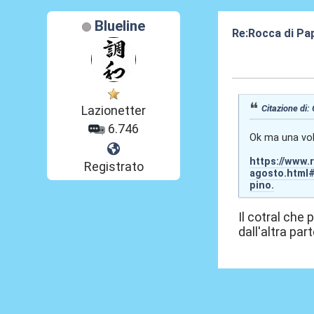
Blueline
Re:Rocca di Pa
04 Ago 2024, 0
Citazione di:
Lazionetter
6.746
Ok ma una volt
https://www.r
Registrato
agosto.html
pino.
Il cotral che
dall'altra part