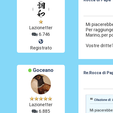
03 Ago 2024, 1
Mi piacerebbe
Lazionetter
Per raggiunge
6.746
Marino, per po
Vostre dritte
Registrato
Goceano
Re:Rocca di Pa
03 Ago 2024, 1
Citazione di:
Lazionetter
Mi piacerebbe 
6.885