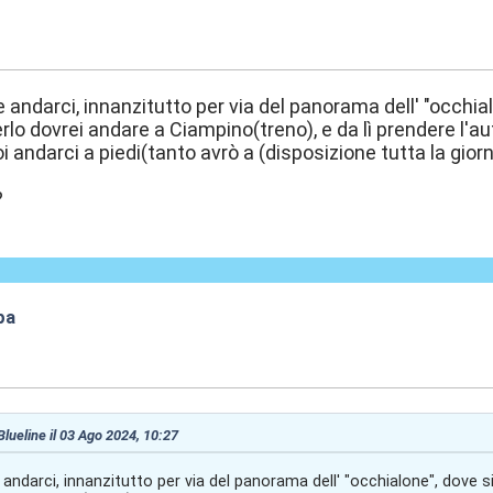
0:27
 andarci, innanzitutto per via del panorama dell' "occhia
rlo dovrei andare a Ciampino(treno), e da lì prendere l'a
i andarci a piedi(tanto avrò a (disposizione tutta la gior
?
pa
3:56
 Blueline il 03 Ago 2024, 10:27
andarci, innanzitutto per via del panorama dell' "occhialone", dove s