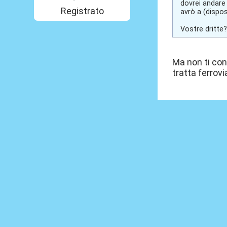
dovrei andare 
Registrato
avrò a (dispos
Vostre dritte?
Ma non ti con
tratta ferrovi