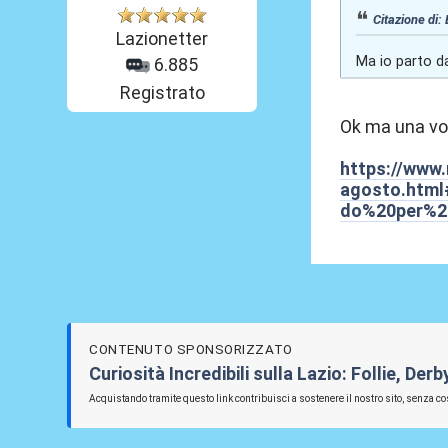
Citazione di:
Lazionetter
Ma io parto d
6.885
Registrato
Ok ma una vol
https://www.
agosto.htm
do%20per%2
CONTENUTO SPONSORIZZATO
Curiosità Incredibili sulla Lazio: Follie, De
Acquistando tramite questo link contribuisci a sostenere il nostro sito, senza cos