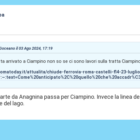
pa
9:12
 Goceano il 03 Ago 2024, 17:19
a arrivato a Ciampino non so se ci sono lavori sulla tratta Ciampino-
omatoday.it/attualita/chiude-ferrovia-roma-castelli-fl4-23-luglio
#:~:text=Come%20anticipato%2C%20quello%20che%20accadr%C
 parte da Anagnina passa per Ciampino. Invece la linea dei
e del lago.