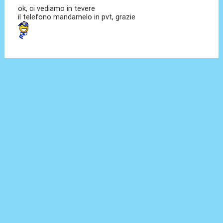
ok, ci vediamo in tevere
il telefono mandamelo in pvt, grazie