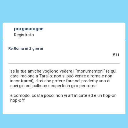
porgascogne
Registrato
Re:Roma in 2 giorni
#11
09 Apr 2010, 16:59
se le tue amiche vogliono vedere i "monumentoni" (e qui
darei ragione a Tarallo: non si può venire a roma e non
incontrarmi), direi che potere fare nel prederby uno di
quei giri col pullman scoperto in giro per roma
è comodo, costa poco, non vi affaticate ed é un hop-on
hop-off