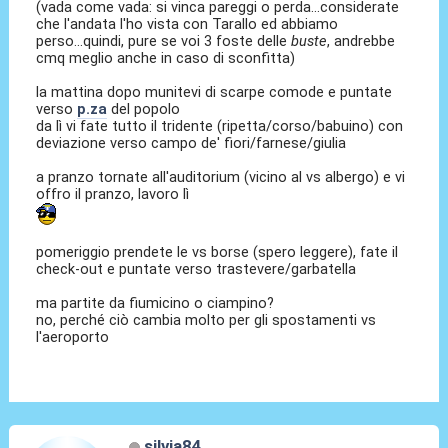
(vada come vada: si vinca pareggi o perda...considerate
che l'andata l'ho vista con Tarallo ed abbiamo
perso...quindi, pure se voi 3 foste delle
buste
, andrebbe
cmq meglio anche in caso di sconfitta)
la mattina dopo munitevi di scarpe comode e puntate
verso
p.za
del popolo
da lì vi fate tutto il tridente (ripetta/corso/babuino) con
deviazione verso campo de' fiori/farnese/giulia
a pranzo tornate all'auditorium (vicino al vs albergo) e vi
offro il pranzo, lavoro lì
pomeriggio prendete le vs borse (spero leggere), fate il
check-out e puntate verso trastevere/garbatella
ma partite da fiumicino o ciampino?
no, perché ciò cambia molto per gli spostamenti vs
l'aeroporto
silvia84