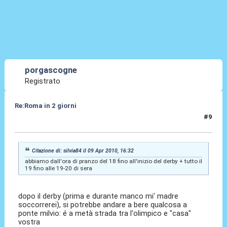
porgascogne
Registrato
Re:Roma in 2 giorni
#9
09 Apr 2010, 16:56
Citazione di: silvia84 il 09 Apr 2010, 16:32
abbiamo dall'ora di pranzo del 18 fino all'inizio del derby + tutto il
19 fino alle 19-20 di sera
dopo il derby (prima e durante manco mi' madre
soccorrerei), si potrebbe andare a bere qualcosa a
ponte milvio: é a metà strada tra l'olimpico e "casa"
vostra