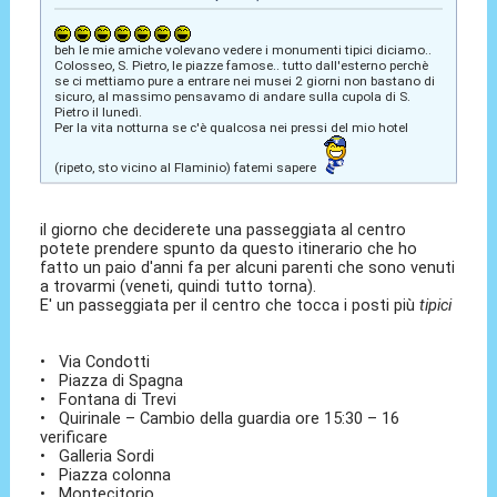
beh le mie amiche volevano vedere i monumenti tipici diciamo..
Colosseo, S. Pietro, le piazze famose.. tutto dall'esterno perchè
se ci mettiamo pure a entrare nei musei 2 giorni non bastano di
sicuro, al massimo pensavamo di andare sulla cupola di S.
Pietro il lunedì.
Per la vita notturna se c'è qualcosa nei pressi del mio hotel
(ripeto, sto vicino al Flaminio) fatemi sapere
il giorno che deciderete una passeggiata al centro
potete prendere spunto da questo itinerario che ho
fatto un paio d'anni fa per alcuni parenti che sono venuti
a trovarmi (veneti, quindi tutto torna).
E' un passeggiata per il centro che tocca i posti più
tipici
• Via Condotti
• Piazza di Spagna
• Fontana di Trevi
• Quirinale – Cambio della guardia ore 15:30 – 16
verificare
• Galleria Sordi
• Piazza colonna
• Montecitorio