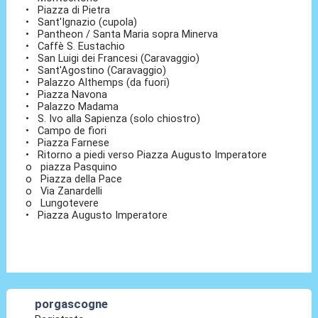
• Piazza di Pietra
• Sant'Ignazio (cupola)
• Pantheon / Santa Maria sopra Minerva
• Caffè S. Eustachio
• San Luigi dei Francesi (Caravaggio)
• Sant'Agostino (Caravaggio)
• Palazzo Althemps (da fuori)
• Piazza Navona
• Palazzo Madama
• S. Ivo alla Sapienza (solo chiostro)
• Campo de fiori
• Piazza Farnese
• Ritorno a piedi verso Piazza Augusto Imperatore
o piazza Pasquino
o Piazza della Pace
o Via Zanardelli
o Lungotevere
• Piazza Augusto Imperatore
porgascogne