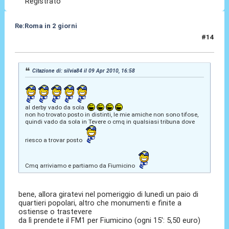
Registrato
Re:Roma in 2 giorni
#14
09 Apr 2010, 17:01
Citazione di: silvia84 il 09 Apr 2010, 16:58
al derby vado da sola
non ho trovato posto in distinti, le mie amiche non sono tifose,
quindi vado da sola in Tevere o cmq in qualsiasi tribuna dove
riesco a trovar posto
Cmq arriviamo e partiamo da Fiumicino
bene, allora giratevi nel pomeriggio di lunedì un paio di
quartieri popolari, altro che monumenti e finite a
ostiense o trastevere
da lì prendete il FM1 per Fiumicino (ogni 15': 5,50 euro)