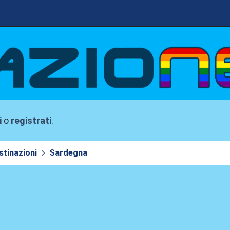
i
o
registrati
.
stinazioni
Sardegna