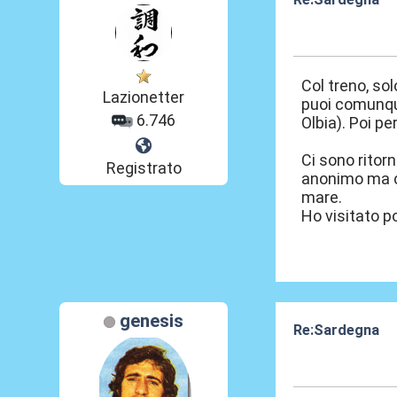
12 Nov 2025, 18
Col treno, sol
Lazionetter
puoi comunque
6.746
Olbia). Poi pe
Ci sono ritor
Registrato
anonimo ma ci
mare.
Ho visitato p
genesis
Re:Sardegna
12 Nov 2025, 22