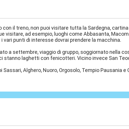
:02
o con il treno, non puoi visitare tutta la Sardegna, cartin
 visitare, ad esempio, luoghi come Abbasanta, Macomer 
r i vari punti di interesse dovrai prendere la macchina.
nato a settembre, viaggio di gruppo, soggiornato nella c
 stanno laghetti con fenicotteri. Vicino invece San Teod
oi Sassari, Alghero, Nuoro, Orgosolo, Tempio Pausania e O
:32