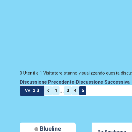
0 Utenti e 1 Visitatore stanno visualizzando questa discu
Discussione Precedente
-
Discussione Successiva
...
1
3
4
5
VAI GIÙ
Blueline
Re:Sardegna