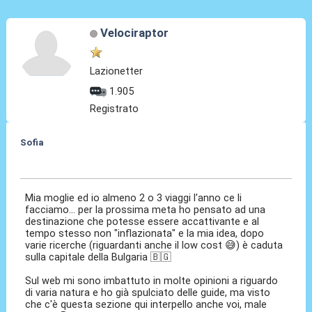
Velociraptor
Lazionetter
1.905
Registrato
Sofia
13 Gen 2025, 11:18
Mia moglie ed io almeno 2 o 3 viaggi l'anno ce li
facciamo... per la prossima meta ho pensato ad una
destinazione che potesse essere accattivante e al
tempo stesso non "inflazionata" e la mia idea, dopo
varie ricerche (riguardanti anche il low cost 😅) è caduta
sulla capitale della Bulgaria 🇧🇬
Sul web mi sono imbattuto in molte opinioni a riguardo
di varia natura e ho già spulciato delle guide, ma visto
che c'è questa sezione qui interpello anche voi, male