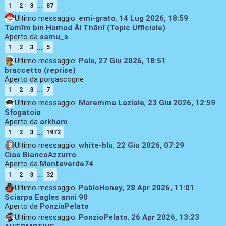
...
1
2
3
87
Ultimo messaggio:
emi-grato
,
14 Lug 2026, 18:59
Tamīm bin Ḥamad Āl Thānī (Topic Ufficiale)
Aperto da
samu_s
...
1
2
3
5
Ultimo messaggio:
Palo
,
27 Giu 2026, 18:51
braccetto (reprise)
Aperto da porgascogne
...
1
2
3
7
Ultimo messaggio:
Maremma Laziale
,
23 Giu 2026, 12:59
Sfogatoio
Aperto da
arkham
...
1
2
3
1972
Ultimo messaggio:
white-blu
,
22 Giu 2026, 07:29
Ciao BiancoAzzurro
Aperto da
Monteverde74
...
1
2
3
32
Ultimo messaggio:
PabloHoney
,
28 Apr 2026, 11:01
Sciarpa Eagles anni 90
Aperto da
PonzioPelato
Ultimo messaggio:
PonzioPelato
,
26 Apr 2026, 13:23