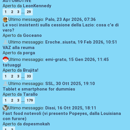
AUTOMOTIVE
Aperto da
LeonKennedy
...
1
2
3
29
Ultimo messaggio:
Palo
,
23 Apr 2026, 07:36
Le voci insistenti sulla cessione della Lazio: cosa c'e di
vero?
Aperto da
Goceano
Ultimo messaggio:
Eroche..siusta
,
19 Feb 2026, 10:51
VAZ alla reuma
Aperto da
porga
Ultimo messaggio:
emi-grato
,
15 Gen 2026, 11:45
tatuaggi
Aperto da
Brujita!
...
1
2
3
33
Ultimo messaggio:
SSL
,
30 Ott 2025, 19:10
Tablet e smartphone for dummies
Aperto da
Tarallo
...
1
2
3
179
Ultimo messaggio:
Dissi
,
16 Ott 2025, 18:11
Fast food notevoli (vi presento Popeyes, dalla Louisiana
con furore)
Aperto da
dopesmokah