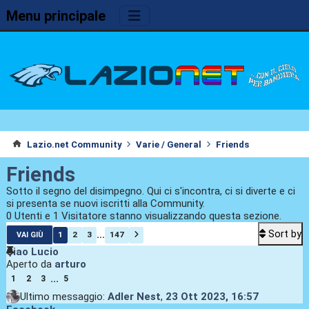
Menu principale
Lazio.net Community
Varie / General
Friends
Friends
Sotto il segno del disimpegno. Qui ci s'incontra, ci si diverte e ci
si presenta se nuovi iscritti alla Community.
0 Utenti e 1 Visitatore stanno visualizzando questa sezione.
Sort by
...
1
2
3
147
VAI GIÙ
Ciao Lucio
Aperto da
arturo
...
1
2
3
5
Ultimo messaggio:
Adler Nest
,
23 Ott 2023, 16:57