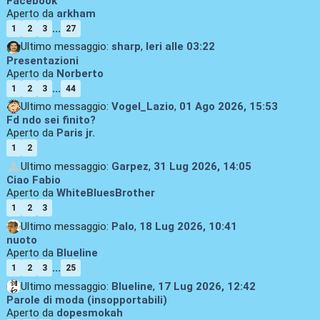
Facebook
Aperto da
arkham
...
1
2
3
27
Ultimo messaggio:
sharp
,
Ieri
alle 03:22
Presentazioni
Aperto da
Norberto
...
1
2
3
44
Ultimo messaggio:
Vogel_Lazio
,
01 Ago 2026, 15:53
Fd ndo sei finito?
Aperto da
Paris jr.
1
2
Ultimo messaggio:
Garpez
,
31 Lug 2026, 14:05
Ciao Fabio
Aperto da
WhiteBluesBrother
1
2
3
Ultimo messaggio:
Palo
,
18 Lug 2026, 10:41
nuoto
Aperto da
Blueline
...
1
2
3
25
Ultimo messaggio:
Blueline
,
17 Lug 2026, 12:42
Parole di moda (insopportabili)
Aperto da
dopesmokah