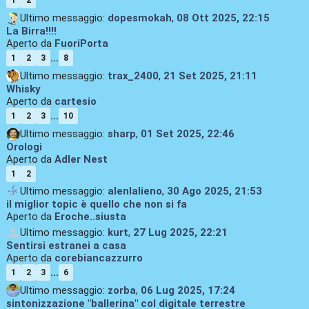
1
2
Ultimo messaggio:
dopesmokah
,
08 Ott 2025, 22:15
La Birra!!!!
Aperto da
FuoriPorta
...
1
2
3
8
Ultimo messaggio:
trax_2400
,
21 Set 2025, 21:11
Whisky
Aperto da
cartesio
...
1
2
3
10
Ultimo messaggio:
sharp
,
01 Set 2025, 22:46
Orologi
Aperto da
Adler Nest
1
2
Ultimo messaggio:
alenlalieno
,
30 Ago 2025, 21:53
il miglior topic è quello che non si fa
Aperto da
Eroche..siusta
Ultimo messaggio:
kurt
,
27 Lug 2025, 22:21
Sentirsi estranei a casa
Aperto da
corebiancazzurro
...
1
2
3
6
Ultimo messaggio:
zorba
,
06 Lug 2025, 17:24
sintonizzazione "ballerina" col digitale terrestre