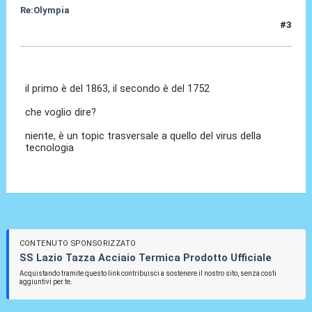
Re:Olympia
#3
03 Gen 2014, 21:54
il primo è del 1863, il secondo è del 1752
che voglio dire?
niente, è un topic trasversale a quello del virus della
tecnologia
CONTENUTO SPONSORIZZATO
SS Lazio Tazza Acciaio Termica Prodotto Ufficiale
Acquistando tramite questo link contribuisci a sostenere il nostro sito, senza costi
aggiuntivi per te.