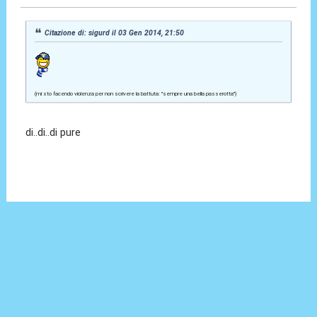
Citazione di: sigurd il 03 Gen 2014, 21:50
(mi sto facendo violenza per non scrivere la battuta: "sempre una bella passerotta")
di..di..di pure