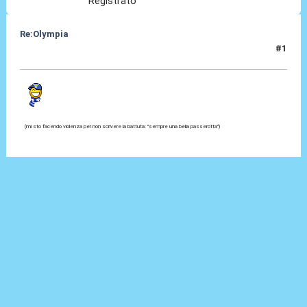
Registrato
Re:Olympia
#1
03 Gen 2014, 21:50
(mi sto facendo violenza per non scrivere la battuta: "sempre una bella passerotta")