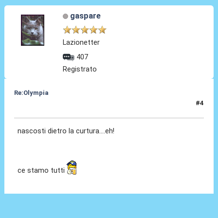
gaspare
Lazionetter
407
Registrato
Re:Olympia
#4
03 Gen 2014, 22:15
nascosti dietro la curtura....eh!
ce stamo tutti