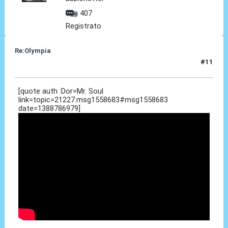
407
Registrato
Re:Olympia
#11
03 Gen 2014, 23:13
[quote auth :Dor=Mr. Soul
link=topic=21227.msg1558683#msg1558683
date=1388786979]