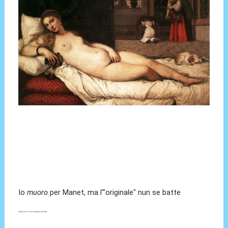
Io
muoro
per Manet, ma l'"originale" nun se batte
(Quella giù in fondo s'era persa er cellulare)