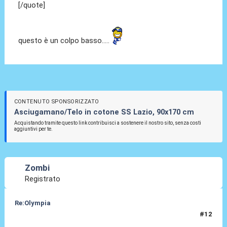
[/quote]
questo è un colpo basso.....
CONTENUTO SPONSORIZZATO
Asciugamano/Telo in cotone SS Lazio, 90x170 cm
Acquistando tramite questo link contribuisci a sostenere il nostro sito, senza costi
aggiuntivi per te.
Zombi
Registrato
Re:Olympia
#12
03 Gen 2014, 23:15