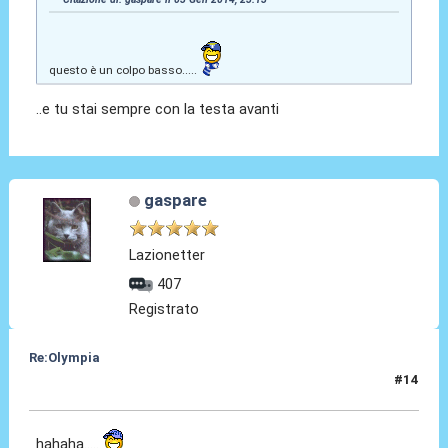
questo è un colpo basso.....
..e tu stai sempre con la testa avanti
gaspare
Lazionetter
407
Registrato
Re:Olympia
#14
03 Gen 2014, 23:19
hahaha.....