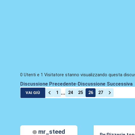
0 Utenti e 1 Visitatore stanno visualizzando questa discu
Discussione Precedente
-
Discussione Successiva
...
1
24
25
26
27
VAI GIÙ
mr_steed
Re:Pizzerie to