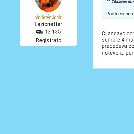
Citazione di: 
Posto sincero 
Lazionetter
13.135
Ci andavo con
sempre 4 marg
Registrato
precedeva co
notevoli... pe