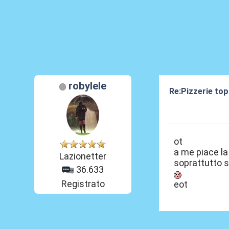
robylele
Re:Pizzerie to
12 Ott 2023, 16
ot
a me piace la 
Lazionetter
soprattutto s
36.633
Registrato
eot