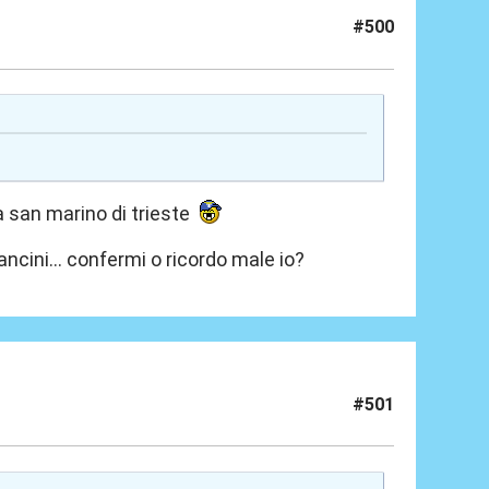
#500
a san marino di trieste
cini... confermi o ricordo male io?
#501