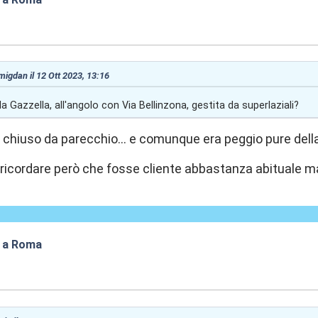
:10
 migdan il 12 Ott 2023, 13:16
la Gazzella, all'angolo con Via Bellinzona, gestita da superlaziali?
a chiuso da parecchio... e comunque era peggio pure dell
ricordare però che fosse cliente abbastanza abituale man
p a Roma
:21