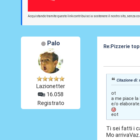
Acquistando tramite questo link contribuisci a sostenere il nostro sito, senza cos
Palo
Re:Pizzerie to
12 Ott 2023, 17
Citazione di: 
Lazionetter
ot
16.058
a me piace la 
Registrato
e/o elaborate
eot
Ti sei fatti i 
Mo arrivaVaz..