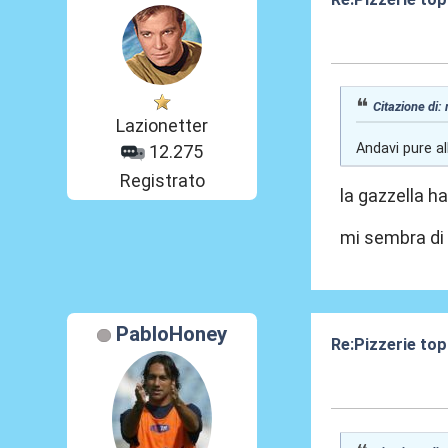
12 Ott 2023, 15
Citazione di:
Lazionetter
Andavi pure al
12.275
Registrato
la gazzella h
mi sembra di 
PabloHoney
Re:Pizzerie to
12 Ott 2023, 15