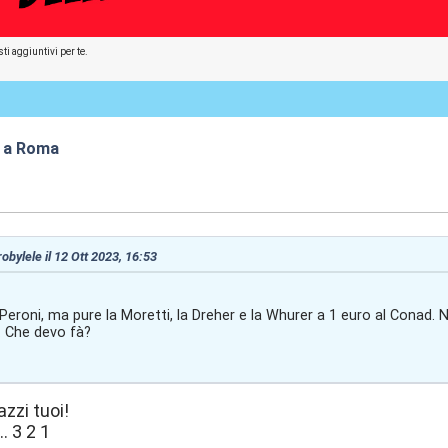
ti aggiuntivi per te.
p a Roma
:30
robylele il 12 Ott 2023, 16:53
Peroni, ma pure la Moretti, la Dreher e la Whurer a 1 euro al Conad. 
. Che devo fà?
cazzi tuoi!
. 3 2 1