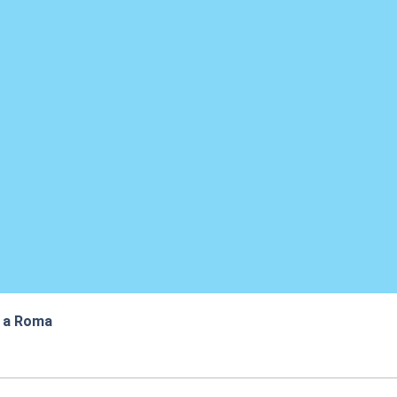
p a Roma
:16