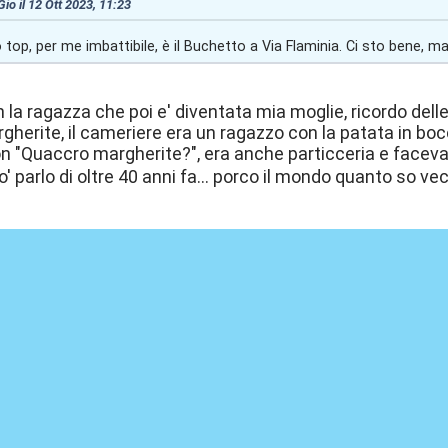
Gio il 12 Ott 2023, 11:23
top, per me imbattibile, è il Buchetto a Via Flaminia. Ci sto bene, m
 la ragazza che poi e' diventata mia moglie, ricordo dell
herite, il cameriere era un ragazzo con la patata in bo
n "Quaccro margherite?", era anche particceria e facev
ro' parlo di oltre 40 anni fa... porco il mondo quanto so v