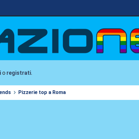
i
o
registrati
.
iends
Pizzerie top a Roma