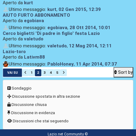
Aperto da
kurt
Ultimo messaggio:
kurt
,
02 Gen 2015, 12:39
AIUTO FURTO ABBONAMENTO
Aperto da
egobiava
Ultimo messaggio:
egobiava
,
28 Ott 2014, 10:01
Cerco biglietti "Di padre in figlio" festa Lazio
Aperto da
valetudo
Ultimo messaggio:
valetudo
,
12 Mag 2014, 12:11
Lazio-toro
Aperto da
Lativm88
Ultimo messaggio:
PabloHoney
,
11 Apr 2014, 07:37
Sort by
1
2
3
4
5
VAI SU
Sondaggio
Discussione spostata in altra sezione
Discussione chiusa
Discussione in evidenza
Discussioni che stai seguendo
Lazio.net Community ©