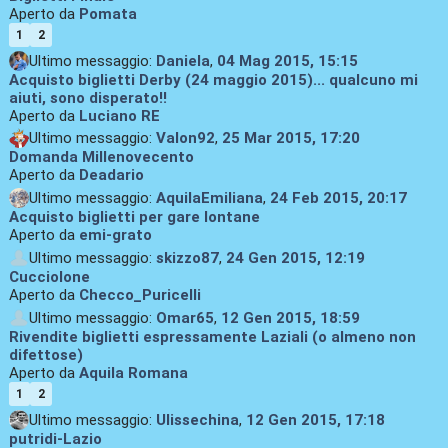
Aperto da
Pomata
1
2
Ultimo messaggio:
Daniela
,
04 Mag 2015, 15:15
Acquisto biglietti Derby (24 maggio 2015)... qualcuno mi
aiuti, sono disperato!!
Aperto da
Luciano RE
Ultimo messaggio:
Valon92
,
25 Mar 2015, 17:20
Domanda Millenovecento
Aperto da
Deadario
Ultimo messaggio:
AquilaEmiliana
,
24 Feb 2015, 20:17
Acquisto biglietti per gare lontane
Aperto da
emi-grato
Ultimo messaggio:
skizzo87
,
24 Gen 2015, 12:19
Cucciolone
Aperto da
Checco_Puricelli
Ultimo messaggio:
Omar65
,
12 Gen 2015, 18:59
Rivendite biglietti espressamente Laziali (o almeno non
difettose)
Aperto da
Aquila Romana
1
2
Ultimo messaggio:
Ulissechina
,
12 Gen 2015, 17:18
putridi-Lazio