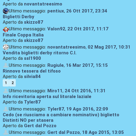
Aperto da
novantatreesimo
Ultimo messaggio:
pentiux
,
26 Ott 2017, 23:34
Biglietti Derby
Aperto da
skizzo87
Ultimo messaggio:
Valon92
,
22 Ott 2017, 11:17
Finale Coppa Italia
Aperto da
skizzo87
Ultimo messaggio:
novantatreesimo
,
02 Mag 2017, 10:31
Vendita biglietti derby ritorno C.I.
Aperto da
ssl1900
Ultimo messaggio:
Rugiule
,
16 Mar 2017, 15:15
Rinnovo tessera del tifoso
Aperto da
silvia84
1
2
Ultimo messaggio:
Miro11
,
24 Ott 2016, 11:31
Info ricevitoria aperta sul litorale laziale
Aperto da
Tyler87
Ultimo messaggio:
Tyler87
,
19 Ago 2016, 22:09
Cedo (se riusciamo a cambiare nominativo) biglietto
Distinti NO per stasera
Aperto da
Gert dal Pozzo
Ultimo messaggio:
Gert dal Pozzo
,
18 Ago 2015, 13:05