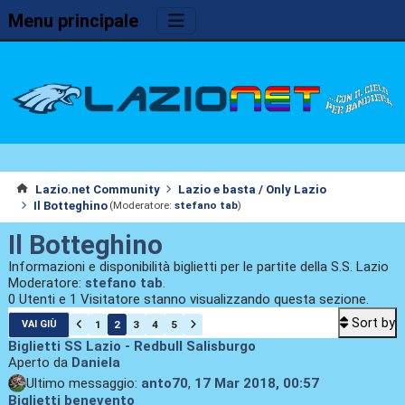
Menu principale
Lazio.net Community
Lazio e basta / Only Lazio
Il Botteghino
(Moderatore:
stefano tab
)
Il Botteghino
Informazioni e disponibilità biglietti per le partite della S.S. Lazio
Moderatore:
stefano tab
.
0 Utenti e 1 Visitatore stanno visualizzando questa sezione.
Sort by
1
2
3
4
5
VAI GIÙ
Biglietti SS Lazio - Redbull Salisburgo
Aperto da
Daniela
Ultimo messaggio:
anto70
,
17 Mar 2018, 00:57
Biglietti benevento