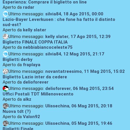
Esperienza: Comprare il biglietto on line
Aperto da
radar
Ultimo messaggio:
silvia84
,
18 Ago 2015, 00:00
Lazio-Bayer Leverkusen : che fone ha fatto il distinto
sud-est?
Aperto da
kelly slater
Ultimo messaggio:
kelly slater
,
17 Ago 2015, 12:39
Biglietto FINALE COPPA ITALIA
Aperto da
nebbiabiancoceleste75
Ultimo messaggio:
silvia84
,
12 Mag 2015, 21:17
Biglietti derby
Aperto da
fraplaya
Ultimo messaggio:
novantatreesimo
,
11 Mag 2015, 15:02
Biglietto Lazio inter da cedere
Aperto da
delioforever
Ultimo messaggio:
delioforever
,
06 Mag 2015, 23:54
Uffici Postali TDT Millenovecento
Aperto da
alkz
Ultimo messaggio:
Ulissechina
,
06 Mag 2015, 20:18
Nuova tdt (?)
Aperto da
Valon92
Ultimo messaggio:
Ulissechina
,
05 Mag 2015, 19:46
Biglietti Finale