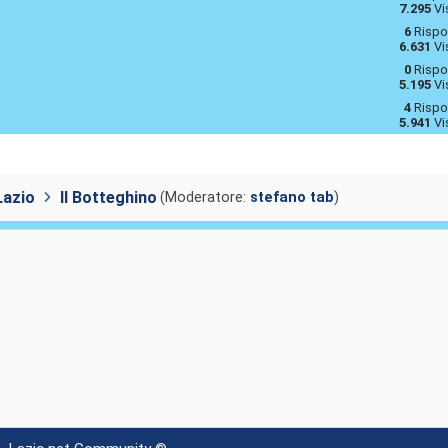
7.295
Vi
6
Rispo
6.631
Vi
0
Rispo
5.195
Vi
4
Rispo
5.941
Vi
Lazio
Il Botteghino
(Moderatore:
stefano tab
)