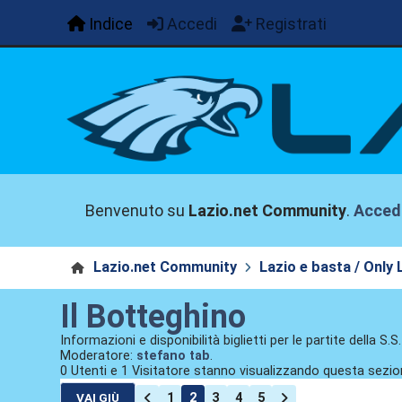
Indice
Accedi
Registrati
Benvenuto su
Lazio.net Community
.
Acced
Lazio.net Community
Lazio e basta / Only 
Il Botteghino
Informazioni e disponibilità biglietti per le partite della S.S
Moderatore:
stefano tab
.
0 Utenti e 1 Visitatore stanno visualizzando questa sezio
1
2
3
4
5
VAI GIÙ