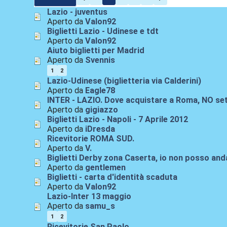
Lazio - juventus
Aperto da
Valon92
Biglietti Lazio - Udinese e tdt
Aperto da
Valon92
Aiuto biglietti per Madrid
Aperto da
Svennis
1
2
Lazio-Udinese (biglietteria via Calderini)
Aperto da
Eagle78
INTER - LAZIO. Dove acquistare a Roma, NO set
Aperto da
gigiazzo
Biglietti Lazio - Napoli - 7 Aprile 2012
Aperto da
iDresda
Ricevitorie ROMA SUD.
Aperto da
V.
Biglietti Derby zona Caserta, io non posso anda
Aperto da
gentlemen
Biglietti - carta d'identità scaduta
Aperto da
Valon92
Lazio-Inter 13 maggio
Aperto da
samu_s
1
2
Ricevitorie San Paolo