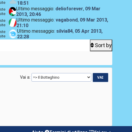
site
18:51
Ultimo messaggio:
delioforever
,
09 Mar
ste
site
2013, 20:46
Ultimo messaggio:
vagabond
,
09 Mar 2013,
ste
site
21:10
Ultimo messaggio:
silvia84
,
05 Apr 2013,
ste
site
22:28
Sort by
Vai a