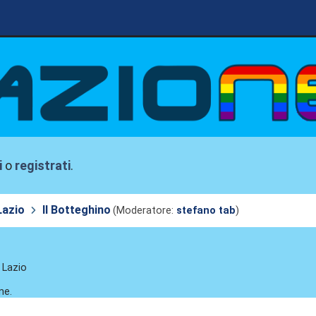
i
o
registrati
.
Lazio
Il Botteghino
(Moderatore:
stefano tab
)
. Lazio
ne.