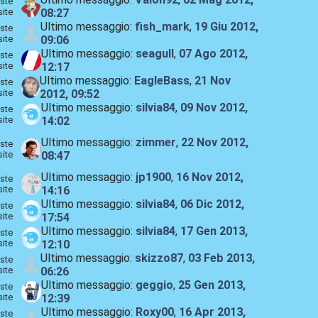
ste
site
08:27
Ultimo messaggio:
fish_mark
,
19 Giu 2012,
ste
site
09:06
Ultimo messaggio:
seagull
,
07 Ago 2012,
ste
site
12:17
Ultimo messaggio:
EagleBass
,
21 Nov
ste
site
2012, 09:52
Ultimo messaggio:
silvia84
,
09 Nov 2012,
ste
site
14:02
Ultimo messaggio:
zimmer
,
22 Nov 2012,
ste
site
08:47
Ultimo messaggio:
jp1900
,
16 Nov 2012,
ste
site
14:16
Ultimo messaggio:
silvia84
,
06 Dic 2012,
ste
site
17:54
Ultimo messaggio:
silvia84
,
17 Gen 2013,
ste
site
12:10
Ultimo messaggio:
skizzo87
,
03 Feb 2013,
ste
site
06:26
Ultimo messaggio:
geggio
,
25 Gen 2013,
ste
site
12:39
Ultimo messaggio:
Roxy00
,
16 Apr 2013,
ste