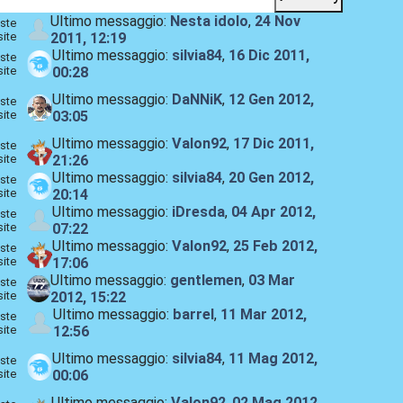
Ultimo messaggio:
Nesta idolo
,
24 Nov
ste
site
2011, 12:19
Ultimo messaggio:
silvia84
,
16 Dic 2011,
ste
site
00:28
Ultimo messaggio:
DaNNiK
,
12 Gen 2012,
ste
site
03:05
Ultimo messaggio:
Valon92
,
17 Dic 2011,
ste
site
21:26
Ultimo messaggio:
silvia84
,
20 Gen 2012,
ste
site
20:14
Ultimo messaggio:
iDresda
,
04 Apr 2012,
ste
site
07:22
Ultimo messaggio:
Valon92
,
25 Feb 2012,
ste
site
17:06
Ultimo messaggio:
gentlemen
,
03 Mar
ste
site
2012, 15:22
Ultimo messaggio:
barrel
,
11 Mar 2012,
ste
site
12:56
Ultimo messaggio:
silvia84
,
11 Mag 2012,
ste
site
00:06
Ultimo messaggio:
Valon92
,
02 Mag 2012,