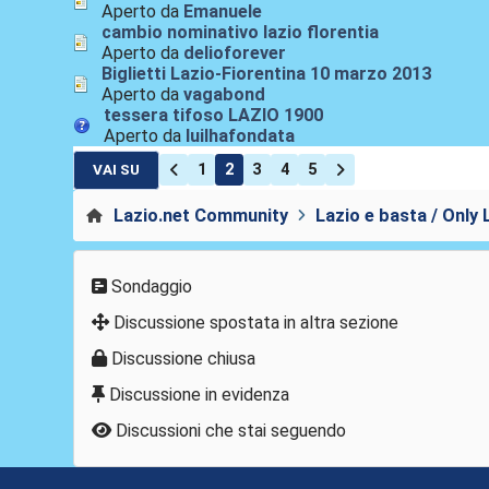
Aperto da
Emanuele
cambio nominativo lazio florentia
Aperto da
delioforever
Biglietti Lazio-Fiorentina 10 marzo 2013
Aperto da
vagabond
tessera tifoso LAZIO 1900
Aperto da
luilhafondata
1
2
3
4
5
VAI SU
Lazio.net Community
Lazio e basta / Only 
Sondaggio
Discussione spostata in altra sezione
Discussione chiusa
Discussione in evidenza
Discussioni che stai seguendo