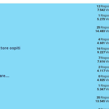
12
Rispo
7.542
Vi
1
Rispo
5.273
Vi
25
Rispo
14.483
Vi
4
Rispo
4.601
Vi
tore ospiti
16
Rispo
9.227
Vi
7
Rispo
7.616
Vi
2
Rispo
4.117
Vi
re....
0
Rispo
4.825
Vi
1
Rispo
5.347
Vi
35
Rispo
13.545
Vi