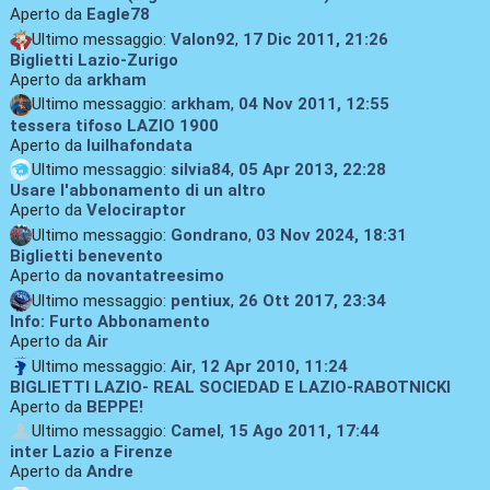
Aperto da
Eagle78
Ultimo messaggio:
Valon92
,
17 Dic 2011, 21:26
Biglietti Lazio-Zurigo
Aperto da
arkham
Ultimo messaggio:
arkham
,
04 Nov 2011, 12:55
tessera tifoso LAZIO 1900
Aperto da
luilhafondata
Ultimo messaggio:
silvia84
,
05 Apr 2013, 22:28
Usare l'abbonamento di un altro
Aperto da
Velociraptor
Ultimo messaggio:
Gondrano
,
03 Nov 2024, 18:31
Biglietti benevento
Aperto da
novantatreesimo
Ultimo messaggio:
pentiux
,
26 Ott 2017, 23:34
Info: Furto Abbonamento
Aperto da
Air
Ultimo messaggio:
Air
,
12 Apr 2010, 11:24
BIGLIETTI LAZIO- REAL SOCIEDAD E LAZIO-RABOTNICKI
Aperto da
BEPPE!
Ultimo messaggio:
Camel
,
15 Ago 2011, 17:44
inter Lazio a Firenze
Aperto da
Andre