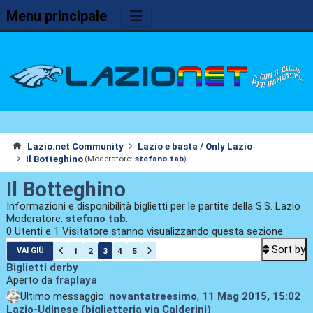
Menu principale
Lazio.net Community
Lazio e basta / Only Lazio
Il Botteghino
(Moderatore:
stefano tab
)
Il Botteghino
Informazioni e disponibilità biglietti per le partite della S.S. Lazio
Moderatore:
stefano tab
.
0 Utenti e 1 Visitatore stanno visualizzando questa sezione.
Sort by
1
2
3
4
5
VAI GIÙ
Biglietti derby
Aperto da
fraplaya
Ultimo messaggio:
novantatreesimo
,
11 Mag 2015, 15:02
Lazio-Udinese (biglietteria via Calderini)