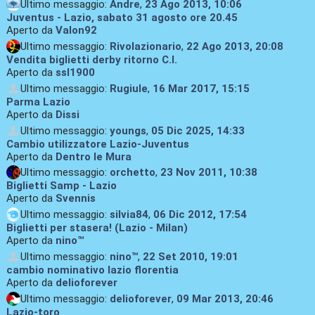
Ultimo messaggio:
Andre
,
23 Ago 2013, 10:06
Juventus - Lazio, sabato 31 agosto ore 20.45
Aperto da
Valon92
Ultimo messaggio:
Rivolazionario
,
22 Ago 2013, 20:08
Vendita biglietti derby ritorno C.I.
Aperto da
ssl1900
Ultimo messaggio:
Rugiule
,
16 Mar 2017, 15:15
Parma Lazio
Aperto da
Dissi
Ultimo messaggio:
youngs
,
05 Dic 2025, 14:33
Cambio utilizzatore Lazio-Juventus
Aperto da
Dentro le Mura
Ultimo messaggio:
orchetto
,
23 Nov 2011, 10:38
Biglietti Samp - Lazio
Aperto da
Svennis
Ultimo messaggio:
silvia84
,
06 Dic 2012, 17:54
Biglietti per stasera! (Lazio - Milan)
Aperto da
nino™
Ultimo messaggio:
nino™
,
22 Set 2010, 19:01
cambio nominativo lazio florentia
Aperto da
delioforever
Ultimo messaggio:
delioforever
,
09 Mar 2013, 20:46
Lazio-toro