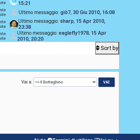
site
15:21
ste
Ultimo messaggio:
giò7
,
30 Giu 2010, 16:08
site
Ultimo messaggio:
sharp
,
15 Apr 2010,
ste
site
23:38
Ultimo messaggio:
eaglefly1978
,
15 Apr
ste
site
2010, 20:20
Sort by
Vai a