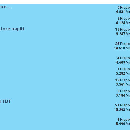
re....
0
Rispo
4.831
Vi
2
Rispo
4.124
Vi
tore ospiti
16
Rispo
9.247
Vi
25
Rispo
14.510
Vi
4
Rispo
4.609
Vi
1
Rispo
5.282
Vi
12
Rispo
7.561
Vi
6
Rispo
7.184
Vi
i TDT
21
Rispo
15.293
Vi
4
Rispo
5.990
Vi