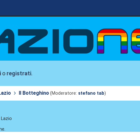
i
o
registrati
.
Lazio
Il Botteghino
(Moderatore:
stefano tab
)
. Lazio
ne.