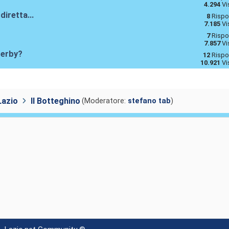
4.294
Vi
diretta...
8
Rispo
7.185
Vi
7
Rispo
7.857
Vi
derby?
12
Rispo
10.921
Vi
Lazio
Il Botteghino
(Moderatore:
stefano tab
)