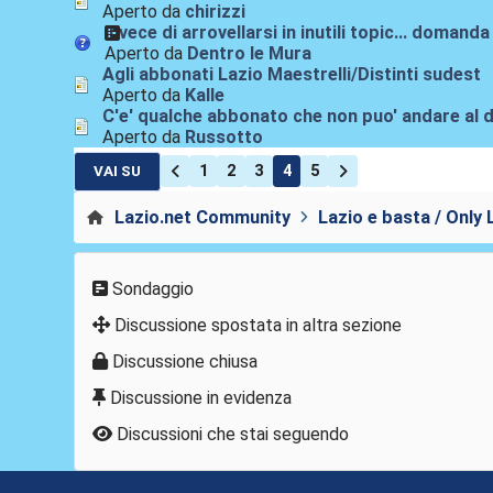
Aperto da
chirizzi
Invece di arrovellarsi in inutili topic... domanda 
Aperto da
Dentro le Mura
Agli abbonati Lazio Maestrelli/Distinti sudest
Aperto da
Kalle
C'e' qualche abbonato che non puo' andare al 
Aperto da
Russotto
1
2
3
4
5
VAI SU
Lazio.net Community
Lazio e basta / Only 
Sondaggio
Discussione spostata in altra sezione
Discussione chiusa
Discussione in evidenza
Discussioni che stai seguendo