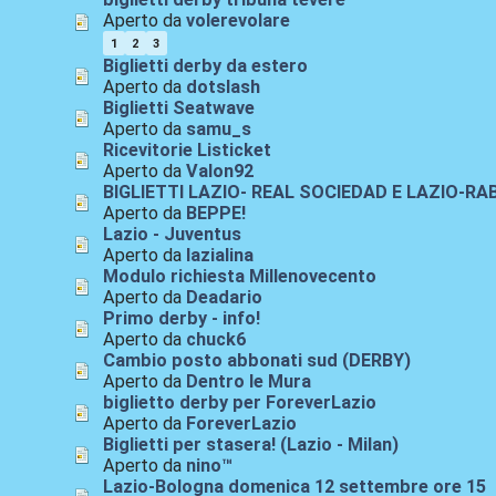
Aperto da
volerevolare
1
2
3
Biglietti derby da estero
Aperto da
dotslash
Biglietti Seatwave
Aperto da
samu_s
Ricevitorie Listicket
Aperto da
Valon92
BIGLIETTI LAZIO- REAL SOCIEDAD E LAZIO-RA
Aperto da
BEPPE!
Lazio - Juventus
Aperto da
lazialina
Modulo richiesta Millenovecento
Aperto da
Deadario
Primo derby - info!
Aperto da
chuck6
Cambio posto abbonati sud (DERBY)
Aperto da
Dentro le Mura
biglietto derby per ForeverLazio
Aperto da
ForeverLazio
Biglietti per stasera! (Lazio - Milan)
Aperto da
nino™
Lazio-Bologna domenica 12 settembre ore 15