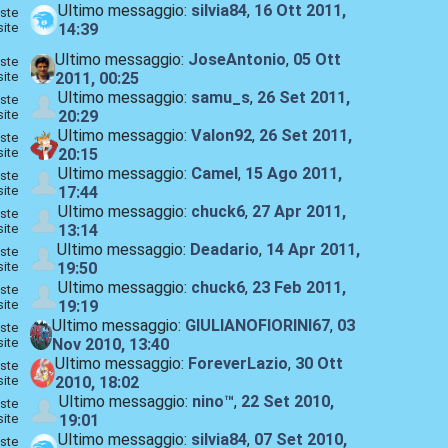
Ultimo messaggio:
silvia84
,
16 Ott 2011,
ste
site
14:39
Ultimo messaggio:
JoseAntonio
,
05 Ott
ste
site
2011, 00:25
Ultimo messaggio:
samu_s
,
26 Set 2011,
ste
site
20:29
Ultimo messaggio:
Valon92
,
26 Set 2011,
ste
site
20:15
Ultimo messaggio:
Camel
,
15 Ago 2011,
ste
site
17:44
Ultimo messaggio:
chuck6
,
27 Apr 2011,
ste
site
13:14
Ultimo messaggio:
Deadario
,
14 Apr 2011,
ste
site
19:50
Ultimo messaggio:
chuck6
,
23 Feb 2011,
ste
site
19:19
Ultimo messaggio:
GIULIANOFIORINI67
,
03
ste
site
Nov 2010, 13:40
Ultimo messaggio:
ForeverLazio
,
30 Ott
ste
site
2010, 18:02
Ultimo messaggio:
nino™
,
22 Set 2010,
ste
site
19:01
Ultimo messaggio:
silvia84
,
07 Set 2010,
ste