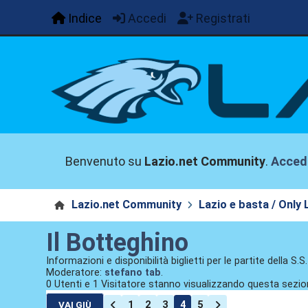
Indice
Accedi
Registrati
Benvenuto su
Lazio.net Community
.
Acced
Lazio.net Community
Lazio e basta / Only 
Il Botteghino
Informazioni e disponibilità biglietti per le partite della S.S
Moderatore:
stefano tab
.
0 Utenti e 1 Visitatore stanno visualizzando questa sezio
1
2
3
4
5
VAI GIÙ