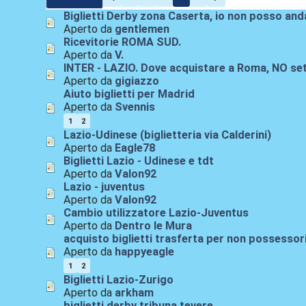
Biglietti Derby zona Caserta, io non posso anda
Aperto da
gentlemen
Ricevitorie ROMA SUD.
Aperto da
V.
INTER - LAZIO. Dove acquistare a Roma, NO set
Aperto da
gigiazzo
Aiuto biglietti per Madrid
Aperto da
Svennis
1
2
Lazio-Udinese (biglietteria via Calderini)
Aperto da
Eagle78
Biglietti Lazio - Udinese e tdt
Aperto da
Valon92
Lazio - juventus
Aperto da
Valon92
Cambio utilizzatore Lazio-Juventus
Aperto da
Dentro le Mura
acquisto biglietti trasferta per non possessor
Aperto da
happyeagle
1
2
Biglietti Lazio-Zurigo
Aperto da
arkham
biglietti derby tribuna tevere