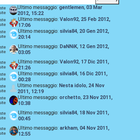
Ultimo messaggio:
gentlemen
,
03 Mar
ste
site
2012, 15:22
Ultimo messaggio:
Valon92
,
25 Feb 2012,
ste
site
17:06
Ultimo messaggio:
silvia84
,
20 Gen 2012,
ste
site
20:14
Ultimo messaggio:
DaNNiK
,
12 Gen 2012,
ste
site
03:05
Ultimo messaggio:
Valon92
,
17 Dic 2011,
ste
site
21:26
Ultimo messaggio:
silvia84
,
16 Dic 2011,
ste
site
00:28
Ultimo messaggio:
Nesta idolo
,
24 Nov
ste
site
2011, 12:19
Ultimo messaggio:
orchetto
,
23 Nov 2011,
ste
site
10:38
Ultimo messaggio:
silvia84
,
18 Nov 2011,
ste
site
00:45
Ultimo messaggio:
arkham
,
04 Nov 2011,
ste
site
12:55