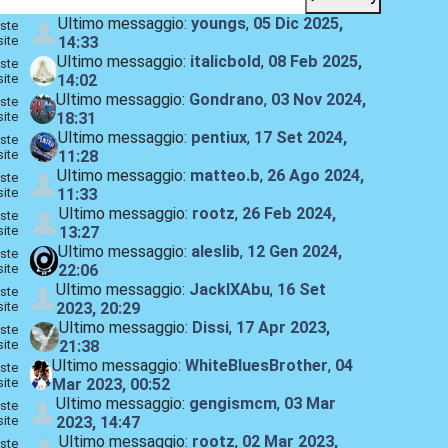
Ultimo messaggio:
youngs
,
05 Dic 2025,
ste
site
14:33
Ultimo messaggio:
italicbold
,
08 Feb 2025,
ste
site
14:02
Ultimo messaggio:
Gondrano
,
03 Nov 2024,
ste
site
18:31
Ultimo messaggio:
pentiux
,
17 Set 2024,
ste
site
11:28
Ultimo messaggio:
matteo.b
,
26 Ago 2024,
ste
site
11:33
Ultimo messaggio:
rootz
,
26 Feb 2024,
ste
site
13:27
Ultimo messaggio:
aleslib
,
12 Gen 2024,
ste
site
22:06
Ultimo messaggio:
JackIXAbu
,
16 Set
ste
site
2023, 20:29
Ultimo messaggio:
Dissi
,
17 Apr 2023,
ste
site
21:38
Ultimo messaggio:
WhiteBluesBrother
,
04
ste
site
Mar 2023, 00:52
Ultimo messaggio:
gengismcm
,
03 Mar
ste
site
2023, 14:47
Ultimo messaggio:
rootz
,
02 Mar 2023,
ste