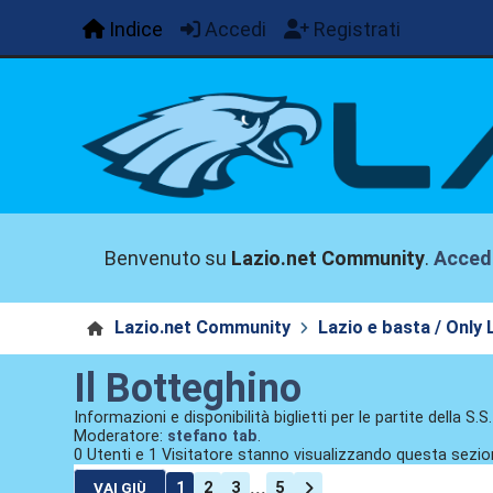
Indice
Accedi
Registrati
Benvenuto su
Lazio.net Community
.
Acced
Lazio.net Community
Lazio e basta / Only 
Il Botteghino
Informazioni e disponibilità biglietti per le partite della S.S
Moderatore:
stefano tab
.
0 Utenti e 1 Visitatore stanno visualizzando questa sezio
...
1
2
3
5
VAI GIÙ