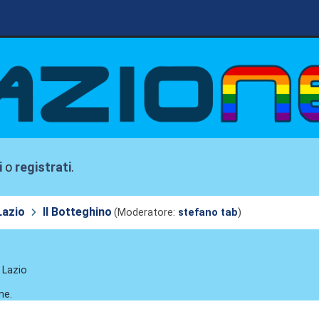
i
o
registrati
.
Lazio
Il Botteghino
(Moderatore:
stefano tab
)
. Lazio
ne.