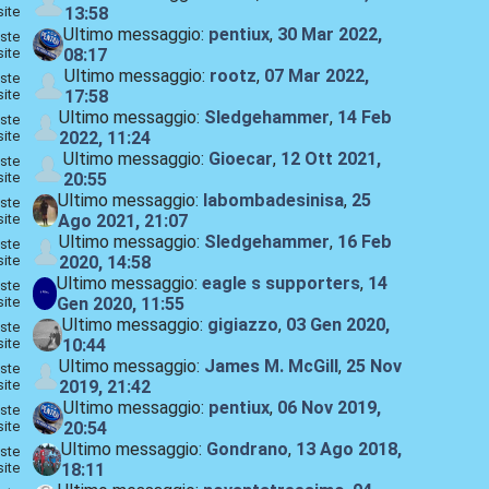
site
13:58
Ultimo messaggio:
pentiux
,
30 Mar 2022,
ste
site
08:17
Ultimo messaggio:
rootz
,
07 Mar 2022,
ste
site
17:58
Ultimo messaggio:
Sledgehammer
,
14 Feb
ste
site
2022, 11:24
Ultimo messaggio:
Gioecar
,
12 Ott 2021,
ste
site
20:55
Ultimo messaggio:
labombadesinisa
,
25
ste
site
Ago 2021, 21:07
Ultimo messaggio:
Sledgehammer
,
16 Feb
ste
site
2020, 14:58
Ultimo messaggio:
eagle s supporters
,
14
ste
site
Gen 2020, 11:55
Ultimo messaggio:
gigiazzo
,
03 Gen 2020,
ste
site
10:44
Ultimo messaggio:
James M. McGill
,
25 Nov
ste
site
2019, 21:42
Ultimo messaggio:
pentiux
,
06 Nov 2019,
ste
site
20:54
Ultimo messaggio:
Gondrano
,
13 Ago 2018,
ste
site
18:11