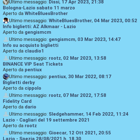
Ultimo messaggio:
Dissi
,
17 Apr 2023, 21:38
Bologna-Lazio sabato 11 marzo
Aperto da
WhiteBluesBrother
Ultimo messaggio:
WhiteBluesBrother
,
04 Mar 2023, 00:52
Info biglietti: AZ Alkmaar - Lazio
Aperto da
gengismcm
Ultimo messaggio:
gengismcm
,
03 Mar 2023, 14:47
Info su acquisto biglietti
Aperto da
claudio1
Ultimo messaggio:
rootz
,
02 Mar 2023, 13:58
BINANCE VIP Seat Tickets
Aperto da
pentiux
Ultimo messaggio:
pentiux
,
30 Mar 2022, 08:17
Biglietti derby
Aperto da
cippolo
Ultimo messaggio:
rootz
,
07 Mar 2022, 17:58
Fidelity Card
Aperto da
dario
Ultimo messaggio:
Sledgehammer
,
14 Feb 2022, 11:24
Lazio - Cagliari del 19 settembre 2021
Aperto da
rootz
Ultimo messaggio:
Gioecar
,
12 Ott 2021, 20:55
Lazio - Spezia 28/08/2021 h. 18.30