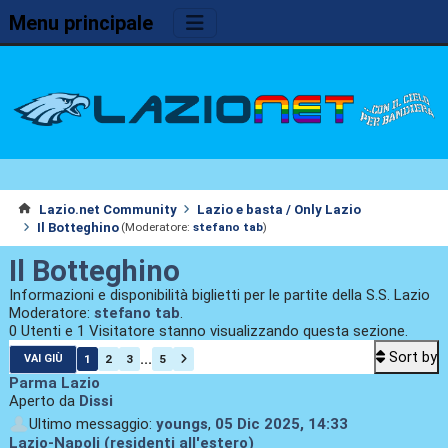
Menu principale
Lazio.net Community
Lazio e basta / Only Lazio
Il Botteghino
(Moderatore:
stefano tab
)
Il Botteghino
Informazioni e disponibilità biglietti per le partite della S.S. Lazio
Moderatore:
stefano tab
.
0 Utenti e 1 Visitatore stanno visualizzando questa sezione.
Sort by
...
1
2
3
5
VAI GIÙ
Parma Lazio
Aperto da
Dissi
Ultimo messaggio:
youngs
,
05 Dic 2025, 14:33
Lazio-Napoli (residenti all'estero)