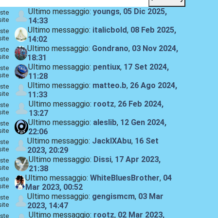
Ultimo messaggio:
youngs
,
05 Dic 2025,
ste
site
14:33
Ultimo messaggio:
italicbold
,
08 Feb 2025,
ste
site
14:02
Ultimo messaggio:
Gondrano
,
03 Nov 2024,
ste
site
18:31
Ultimo messaggio:
pentiux
,
17 Set 2024,
ste
site
11:28
Ultimo messaggio:
matteo.b
,
26 Ago 2024,
ste
site
11:33
Ultimo messaggio:
rootz
,
26 Feb 2024,
ste
site
13:27
Ultimo messaggio:
aleslib
,
12 Gen 2024,
ste
site
22:06
Ultimo messaggio:
JackIXAbu
,
16 Set
ste
site
2023, 20:29
Ultimo messaggio:
Dissi
,
17 Apr 2023,
ste
site
21:38
Ultimo messaggio:
WhiteBluesBrother
,
04
ste
site
Mar 2023, 00:52
Ultimo messaggio:
gengismcm
,
03 Mar
ste
site
2023, 14:47
Ultimo messaggio:
rootz
,
02 Mar 2023,
ste