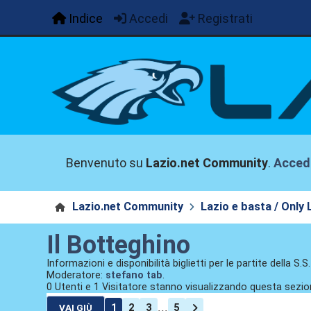
Indice
Accedi
Registrati
Benvenuto su
Lazio.net Community
.
Acced
Lazio.net Community
Lazio e basta / Only 
Il Botteghino
Informazioni e disponibilità biglietti per le partite della S.S
Moderatore:
stefano tab
.
0 Utenti e 1 Visitatore stanno visualizzando questa sezio
...
1
2
3
5
VAI GIÙ