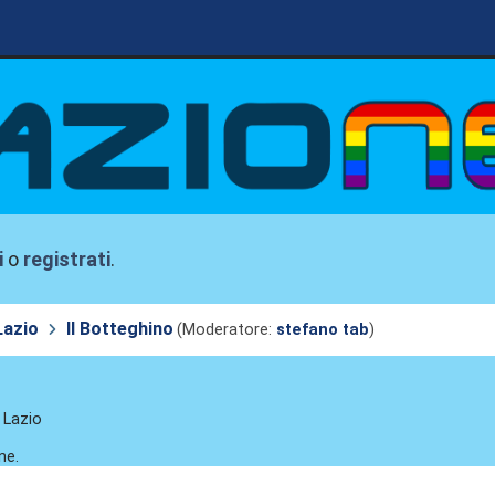
i
o
registrati
.
Lazio
Il Botteghino
(Moderatore:
stefano tab
)
. Lazio
ne.