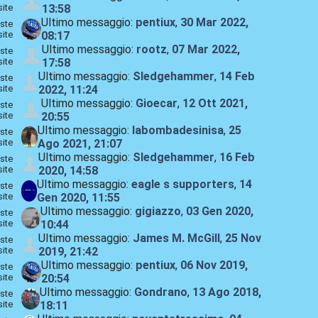
site
13:58
Ultimo messaggio:
pentiux
,
30 Mar 2022,
ste
site
08:17
Ultimo messaggio:
rootz
,
07 Mar 2022,
ste
site
17:58
Ultimo messaggio:
Sledgehammer
,
14 Feb
ste
site
2022, 11:24
Ultimo messaggio:
Gioecar
,
12 Ott 2021,
ste
site
20:55
Ultimo messaggio:
labombadesinisa
,
25
ste
site
Ago 2021, 21:07
Ultimo messaggio:
Sledgehammer
,
16 Feb
ste
site
2020, 14:58
Ultimo messaggio:
eagle s supporters
,
14
ste
site
Gen 2020, 11:55
Ultimo messaggio:
gigiazzo
,
03 Gen 2020,
ste
site
10:44
Ultimo messaggio:
James M. McGill
,
25 Nov
ste
site
2019, 21:42
Ultimo messaggio:
pentiux
,
06 Nov 2019,
ste
site
20:54
Ultimo messaggio:
Gondrano
,
13 Ago 2018,
ste
site
18:11