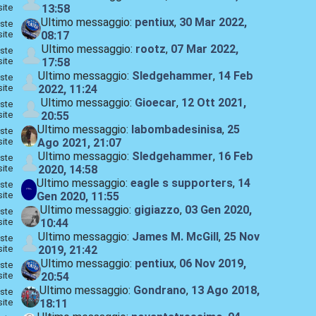
site
13:58
Ultimo messaggio:
pentiux
,
30 Mar 2022,
ste
site
08:17
Ultimo messaggio:
rootz
,
07 Mar 2022,
ste
site
17:58
Ultimo messaggio:
Sledgehammer
,
14 Feb
ste
site
2022, 11:24
Ultimo messaggio:
Gioecar
,
12 Ott 2021,
ste
site
20:55
Ultimo messaggio:
labombadesinisa
,
25
ste
site
Ago 2021, 21:07
Ultimo messaggio:
Sledgehammer
,
16 Feb
ste
site
2020, 14:58
Ultimo messaggio:
eagle s supporters
,
14
ste
site
Gen 2020, 11:55
Ultimo messaggio:
gigiazzo
,
03 Gen 2020,
ste
site
10:44
Ultimo messaggio:
James M. McGill
,
25 Nov
ste
site
2019, 21:42
Ultimo messaggio:
pentiux
,
06 Nov 2019,
ste
site
20:54
Ultimo messaggio:
Gondrano
,
13 Ago 2018,
ste
site
18:11