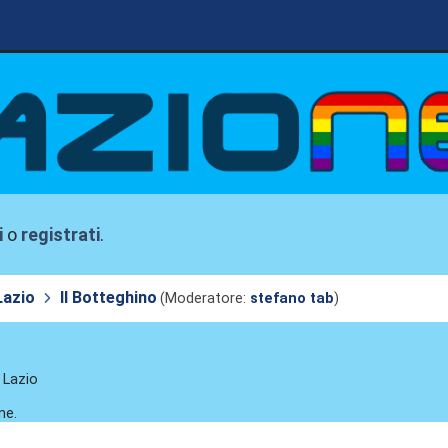
i
o
registrati
.
Lazio
Il Botteghino
(Moderatore:
stefano tab
)
. Lazio
ne.