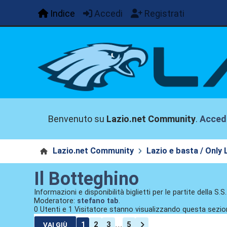
Indice
Accedi
Registrati
Benvenuto su
Lazio.net Community
.
Acced
Lazio.net Community
Lazio e basta / Only 
Il Botteghino
Informazioni e disponibilità biglietti per le partite della S.S
Moderatore:
stefano tab
.
0 Utenti e 1 Visitatore stanno visualizzando questa sezio
...
1
2
3
5
VAI GIÙ