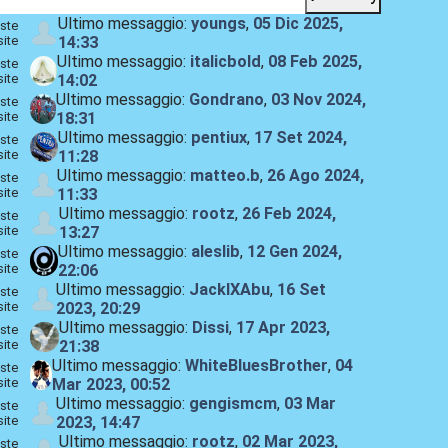
Ultimo messaggio:
youngs
,
05 Dic 2025,
ste
site
14:33
Ultimo messaggio:
italicbold
,
08 Feb 2025,
ste
site
14:02
Ultimo messaggio:
Gondrano
,
03 Nov 2024,
ste
site
18:31
Ultimo messaggio:
pentiux
,
17 Set 2024,
ste
site
11:28
Ultimo messaggio:
matteo.b
,
26 Ago 2024,
ste
site
11:33
Ultimo messaggio:
rootz
,
26 Feb 2024,
ste
site
13:27
Ultimo messaggio:
aleslib
,
12 Gen 2024,
ste
site
22:06
Ultimo messaggio:
JackIXAbu
,
16 Set
ste
site
2023, 20:29
Ultimo messaggio:
Dissi
,
17 Apr 2023,
ste
site
21:38
Ultimo messaggio:
WhiteBluesBrother
,
04
ste
site
Mar 2023, 00:52
Ultimo messaggio:
gengismcm
,
03 Mar
ste
site
2023, 14:47
Ultimo messaggio:
rootz
,
02 Mar 2023,
ste