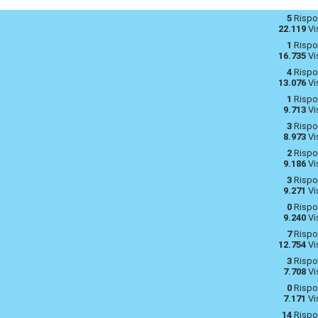
5
Rispo
22.119
Vi
1
Rispo
16.735
Vi
4
Rispo
13.076
Vi
1
Rispo
9.713
Vi
3
Rispo
8.973
Vi
2
Rispo
9.186
Vi
3
Rispo
9.271
Vi
0
Rispo
9.240
Vi
7
Rispo
12.754
Vi
3
Rispo
7.708
Vi
0
Rispo
7.171
Vi
14
Rispo