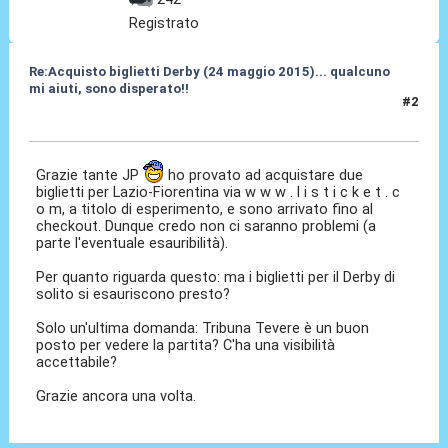
Registrato
Re:Acquisto biglietti Derby (24 maggio 2015)... qualcuno
mi aiuti, sono disperato!!
#2
07 Mar 2015, 14:50
Grazie tante JP
ho provato ad acquistare due
biglietti per Lazio-Fiorentina via w w w . l i s t i c k e t . c
o m, a titolo di esperimento, e sono arrivato fino al
checkout. Dunque credo non ci saranno problemi (a
parte l'eventuale esauribilità).
Per quanto riguarda questo: ma i biglietti per il Derby di
solito si esauriscono presto?
Solo un'ultima domanda: Tribuna Tevere è un buon
posto per vedere la partita? C'ha una visibilità
accettabile?
Grazie ancora una volta.