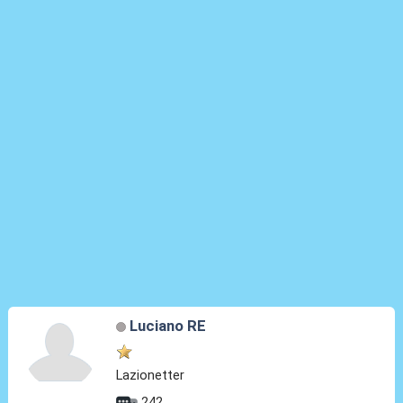
Luciano RE
Lazionetter
242