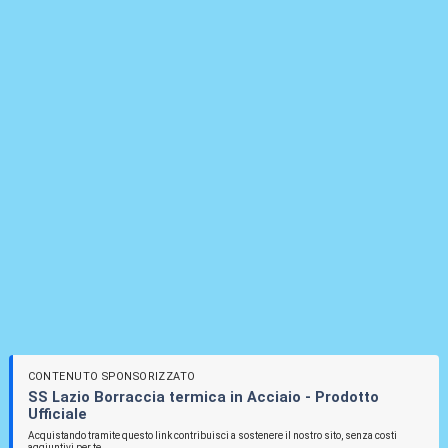
CONTENUTO SPONSORIZZATO
SS Lazio Borraccia termica in Acciaio - Prodotto
Ufficiale
Acquistando tramite questo link contribuisci a sostenere il nostro sito, senza costi
aggiuntivi per te.