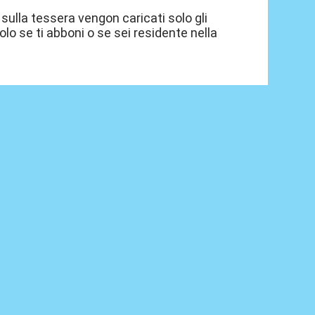
 sulla tessera vengon caricati solo gli
olo se ti abboni o se sei residente nella