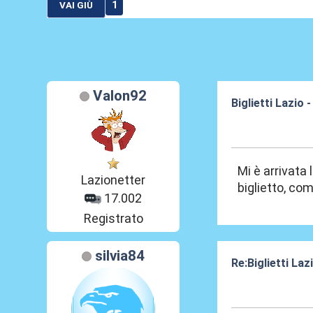
1
VAI GIÙ
Valon92
Biglietti Lazio 
15 Dic 2011, 17
Mi è arrivata 
Lazionetter
biglietto, c
17.002
Registrato
silvia84
Re:Biglietti Laz
16 Dic 2011, 00