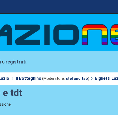
i
o
registrati
.
Lazio
Il Botteghino
Biglietti La
(Moderatore:
stefano tab
)
 e tdt
ssione.