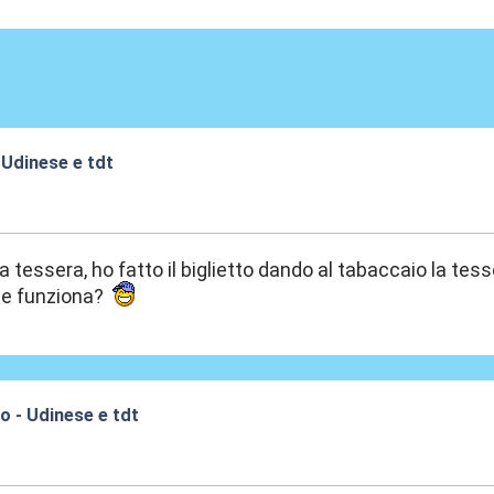
- Udinese e tdt
:52
la tessera, ho fatto il biglietto dando al tabaccaio la te
ome funziona?
io - Udinese e tdt
:28