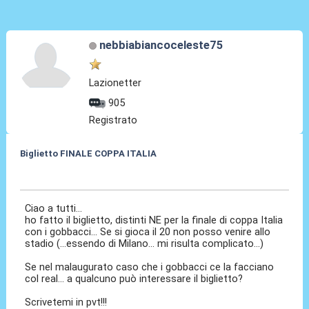
nebbiabiancoceleste75
Lazionetter
905
Registrato
Biglietto FINALE COPPA ITALIA
12 Mag 2015, 11:31
Ciao a tutti...
ho fatto il biglietto, distinti NE per la finale di coppa Italia
con i gobbacci... Se si gioca il 20 non posso venire allo
stadio (...essendo di Milano... mi risulta complicato...)
Se nel malaugurato caso che i gobbacci ce la facciano
col real... a qualcuno può interessare il biglietto?
Scrivetemi in pvt!!!