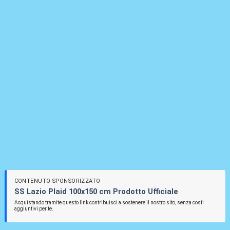
CONTENUTO SPONSORIZZATO
SS Lazio Plaid 100x150 cm Prodotto Ufficiale
Acquistando tramite questo link contribuisci a sostenere il nostro sito, senza costi
aggiuntivi per te.