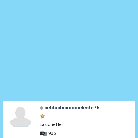
nebbiabiancoceleste75
Lazionetter
905