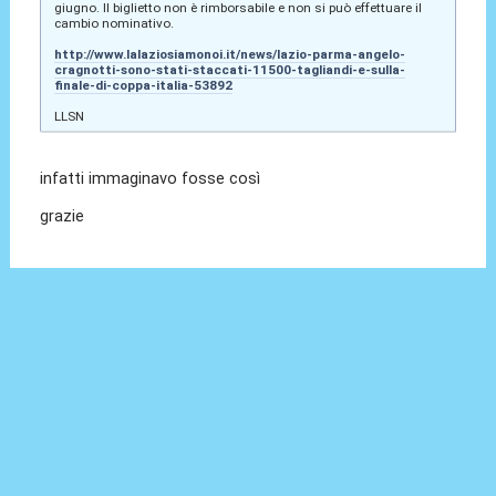
giugno. Il biglietto non è rimborsabile e non si può effettuare il
cambio nominativo.
http://www.lalaziosiamonoi.it/news/lazio-parma-angelo-
cragnotti-sono-stati-staccati-11500-tagliandi-e-sulla-
finale-di-coppa-italia-53892
LLSN
infatti immaginavo fosse così
grazie