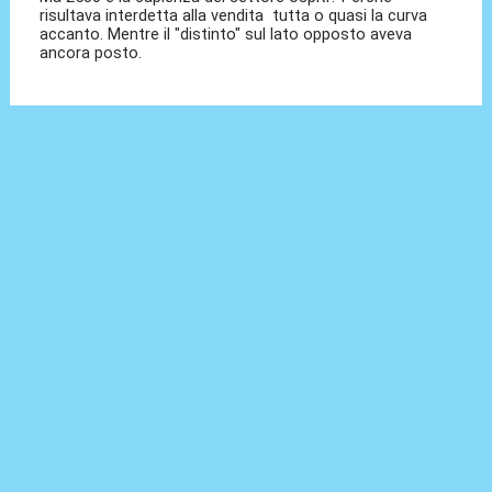
risultava interdetta alla vendita tutta o quasi la curva
accanto. Mentre il "distinto" sul lato opposto aveva
ancora posto.