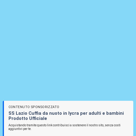
CONTENUTO SPONSORIZZATO
SS Lazio Cuffia da nuoto in lycra per adulti e bambini
Prodotto Ufficiale
Acquistando tramite questo link contribuisci a sostenere il nostro sito, senza costi
aggiuntivi per te.