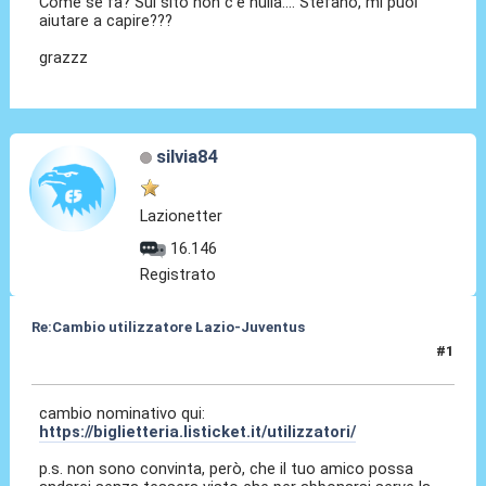
Come se fà? Sul sito non c'è nulla.... Stefano, mi puoi
aiutare a capire???
grazzz
silvia84
Lazionetter
16.146
Registrato
Re:Cambio utilizzatore Lazio-Juventus
#1
15 Nov 2011, 19:20
cambio nominativo qui:
https://biglietteria.listicket.it/utilizzatori/
p.s. non sono convinta, però, che il tuo amico possa