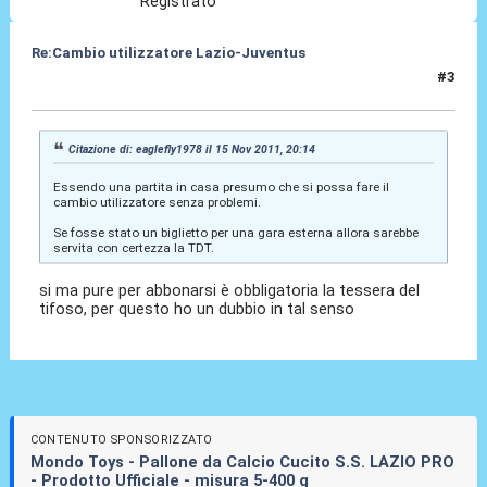
Registrato
Re:Cambio utilizzatore Lazio-Juventus
#3
15 Nov 2011, 20:48
Citazione di: eaglefly1978 il 15 Nov 2011, 20:14
Essendo una partita in casa presumo che si possa fare il
cambio utilizzatore senza problemi.
Se fosse stato un biglietto per una gara esterna allora sarebbe
servita con certezza la TDT.
si ma pure per abbonarsi è obbligatoria la tessera del
tifoso, per questo ho un dubbio in tal senso
CONTENUTO SPONSORIZZATO
Mondo Toys - Pallone da Calcio Cucito S.S. LAZIO PRO
- Prodotto Ufficiale - misura 5-400 g