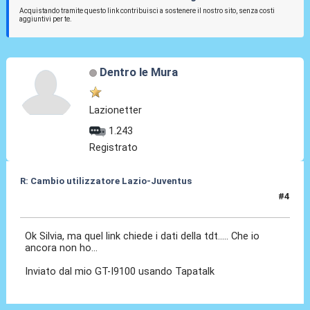
Acquistando tramite questo link contribuisci a sostenere il nostro sito, senza costi
aggiuntivi per te.
Dentro le Mura
Lazionetter
1.243
Registrato
R: Cambio utilizzatore Lazio-Juventus
#4
15 Nov 2011, 22:38
Ok Silvia, ma quel link chiede i dati della tdt..... Che io
ancora non ho...
Inviato dal mio GT-I9100 usando Tapatalk