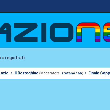
i
o
registrati
.
Lazio
Il Botteghino
Finale Coppa
(Moderatore:
stefano tab
)