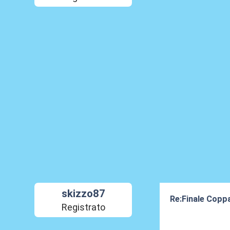
skizzo87
Re:Finale Coppa
Registrato
04 Apr 2017, 23