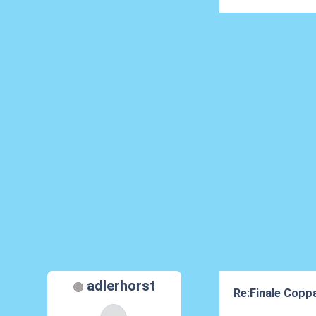
adlerhorst
Re:Finale Coppa