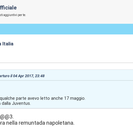
ficiale
ti aggiuntivi per te.
 Italia
:49
 arturo il 04 Apr 2017, 23:48
 qualche parte avevo letto anche 17 maggio.
 dalla Juventus.
o@@3.
ora nella remuntada napoletana.