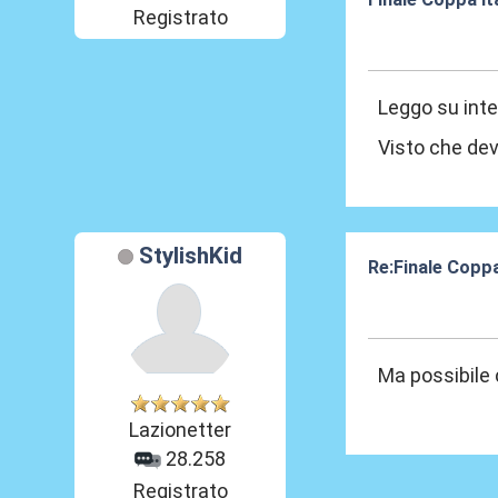
Registrato
04 Apr 2017, 23
Leggo su inte
Visto che dev
StylishKid
Re:Finale Coppa
04 Apr 2017, 23
Ma possibile 
Lazionetter
28.258
Registrato