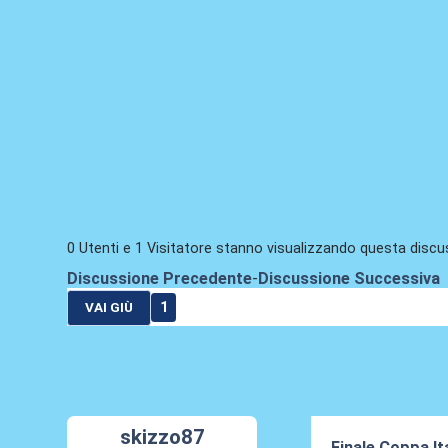
0 Utenti e 1 Visitatore stanno visualizzando questa discu
Discussione Precedente
-
Discussione Successiva
1
VAI GIÙ
skizzo87
Finale Coppa It