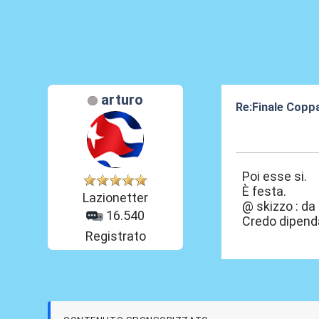
arturo
Re:Finale Coppa
04 Apr 2017, 23
Poi esse si.
È festa.
Lazionetter
@ skizzo : da
16.540
Credo dipend
Registrato