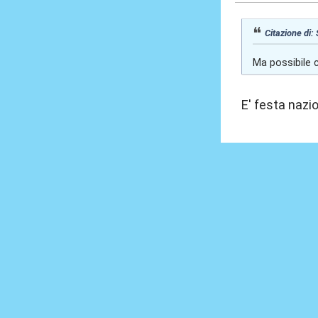
Citazione di: 
Ma possibile c
E' festa nazi