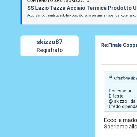
CONTENUTO SPONSORIZZATO
SS Lazio Tazza Acciaio Termica Prodotto Uf
Acquistando tramite questo link contribuisci a sostenere il nostro sito, senza cos
skizzo87
Re:Finale Coppa
Registrato
04 Apr 2017, 23
Citazione di:
Poi esse si.
È festa.
@ skizzo : da
Credo dipenda
Ecco le mad
Speriamo all