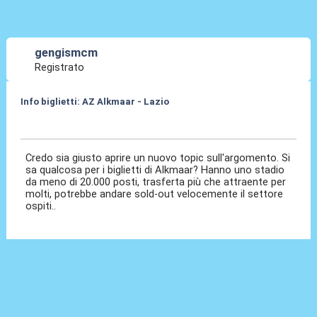
gengismcm
Registrato
Info biglietti: AZ Alkmaar - Lazio
03 Mar 2023, 14:47
Credo sia giusto aprire un nuovo topic sull'argomento. Si
sa qualcosa per i biglietti di Alkmaar? Hanno uno stadio
da meno di 20.000 posti, trasferta più che attraente per
molti, potrebbe andare sold-out velocemente il settore
ospiti..