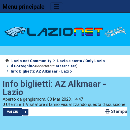
Menu principale
Lazio.net Community
Lazio e basta / Only Lazio
Il Botteghino
(Moderatore:
stefano tab
)
Info biglietti: AZ Alkmaar - Lazio
Info biglietti: AZ Alkmaar -
Lazio
Aperto da gengismcm, 03 Mar 2023, 14:47
0 Utenti e 1 Visitatore stanno visualizzando questa discussione.
Stampa
1
VAI GIÙ