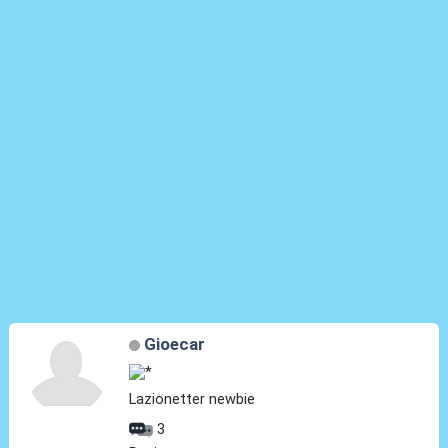
Gioecar
Lazionetter newbie
3