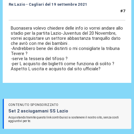
Re:Lazio - Cagliari del 19 settembre 2021
#7
11 Ott 2021, 21:53
Buonasera volevo chiedere delle info io vorrei andare allo
stadio per la partita Lazio-Juventus del 20 Novembre,
vorrei acquistare un settore abbastanza tranquillo dato
che avrò con me dei bambini .
-Andrebbero bene dei distinti o mi consigliate la tribuna
Tevere ?
-serve la tessera del tifoso ?
-per L acquisto dei biglietti come funziona di solito ?
Aspetto L uscita e acquisto dal sito ufficiale?
CONTENUTO SPONSORIZZATO
Set 2 asciugamani SS Lazio
Acquistando tramite questo link contribuisci a sostenere il nostro sito, senza costi
aggiuntivi per te.