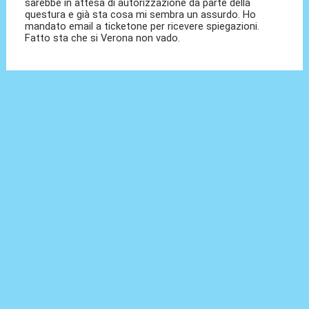
sarebbe in attesa di autorizzazione da parte della
questura e già sta cosa mi sembra un assurdo. Ho
mandato email a ticketone per ricevere spiegazioni.
Fatto sta che si Verona non vado.