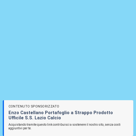
CONTENUTO SPONSORIZZATO
Enzo Castellano Portafoglio a Strappo Prodotto
Ufficile S.S. Lazio Calcio
Acquistando tramite questo link contribuisci a sostenere il nostro sito, senza costi
aggiuntivi per te.