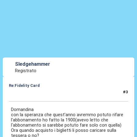
Sledgehammer
Registrato
Re:Fidelity Card
#3
14 Feb 2022, 11:24
Domandina
con la speranza che quest'anno avremmo potuto rifare
l'abbonamento ho fatto la 1900(avevo letto che
l'abbonamento si sarebbe potuto fare solo con quella)
Ora quando acquisto i biglietti li posso caricare sulla
tessera o no?