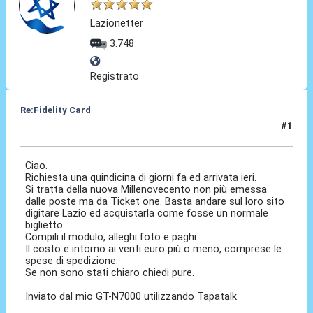
Lazionetter
3.748
Registrato
Re:Fidelity Card
#1
10 Set 2015, 13:33
Ciao.
Richiesta una quindicina di giorni fa ed arrivata ieri.
Si tratta della nuova Millenovecento non più emessa
dalle poste ma da Ticket one. Basta andare sul loro sito
digitare Lazio ed acquistarla come fosse un normale
biglietto.
Compili il modulo, alleghi foto e paghi.
Il costo e intorno ai venti euro più o meno, comprese le
spese di spedizione.
Se non sono stati chiaro chiedi pure.
Inviato dal mio GT-N7000 utilizzando Tapatalk