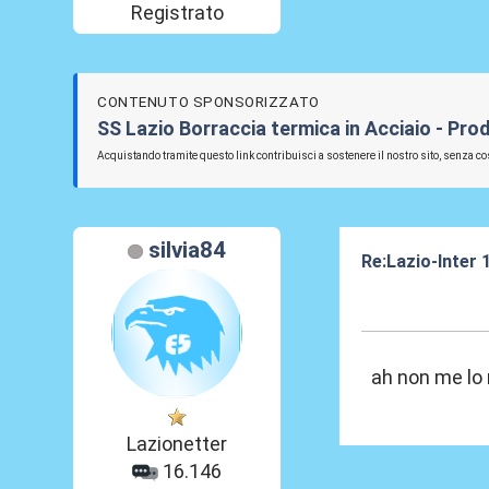
Registrato
CONTENUTO SPONSORIZZATO
SS Lazio Borraccia termica in Acciaio - Prod
Acquistando tramite questo link contribuisci a sostenere il nostro sito, senza cos
silvia84
Re:Lazio-Inter
30 Mar 2012, 20
ah non me lo 
Lazionetter
16.146