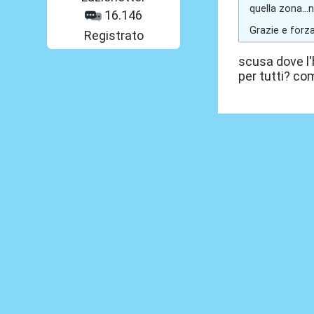
quella zona...n
16.146
Grazie e forz
Registrato
scusa dove l'h
per tutti? co