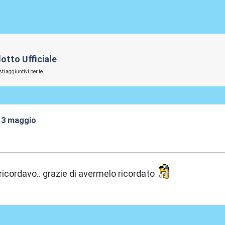
otto Ufficiale
ti aggiuntivi per te.
 13 maggio
:45
ricordavo.. grazie di avermelo ricordato