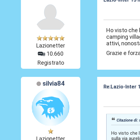
29 Mar 2012, 23
Ho visto che 
camping villa
attivi, nonost
Lazionetter
Grazie e forz
10.660
Registrato
silvia84
Re:Lazio-Inter
29 Mar 2012, 23
Citazione di:
Ho visto che l
Lazionetter
sulla via aure