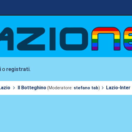
i
o
registrati
.
Lazio
Il Botteghino
Lazio-Inter
(Moderatore:
stefano tab
)