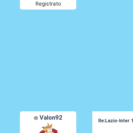
Registrato
Valon92
Re:Lazio-Inter
23 Apr 2012, 21