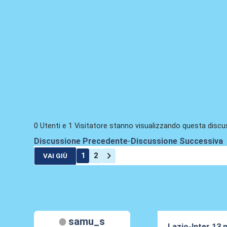
0 Utenti e 1 Visitatore stanno visualizzando questa discu
Discussione Precedente
-
Discussione Successiva
1
2
VAI GIÙ
samu_s
Lazio-Inter 13