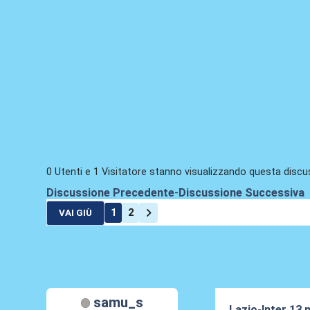
0 Utenti e 1 Visitatore stanno visualizzando questa discu
Discussione Precedente
-
Discussione Successiva
1
2
VAI GIÙ
samu_s
Lazio-Inter 13