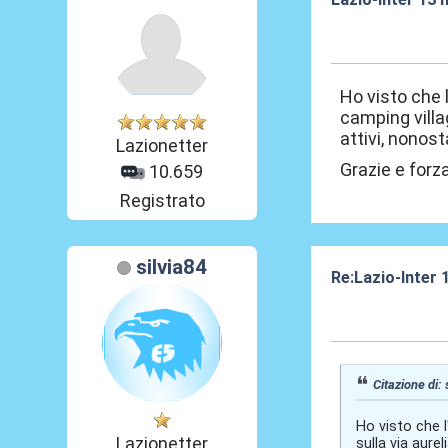
29 Mar 2012, 23
Ho visto che 
camping villa
attivi, nonost
Lazionetter
Grazie e forz
10.659
Registrato
silvia84
Re:Lazio-Inter
29 Mar 2012, 23
Citazione di:
Ho visto che l
Lazionetter
sulla via aure