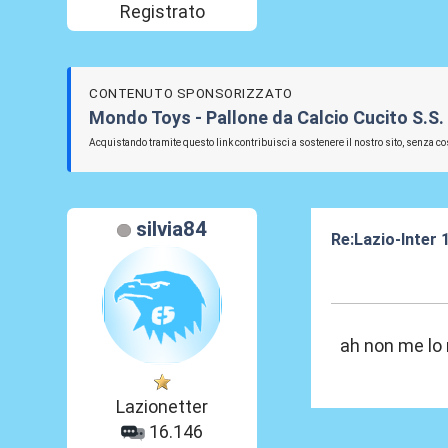
Registrato
CONTENUTO SPONSORIZZATO
Mondo Toys - Pallone da Calcio Cucito S.S. 
Acquistando tramite questo link contribuisci a sostenere il nostro sito, senza cos
silvia84
Re:Lazio-Inter
30 Mar 2012, 20
ah non me lo 
Lazionetter
16.146