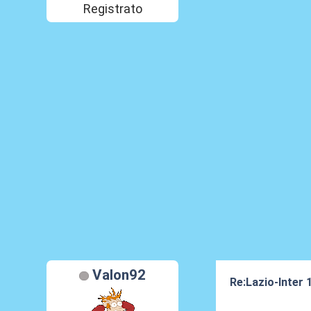
Registrato
Valon92
Re:Lazio-Inter
23 Apr 2012, 21