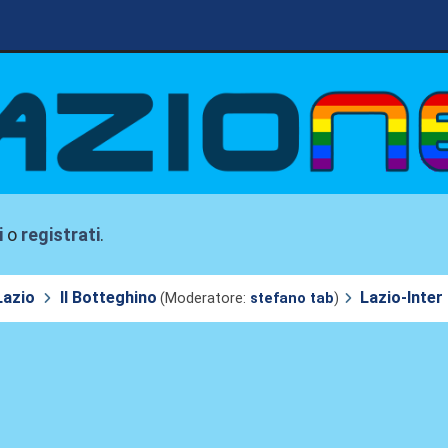
i
o
registrati
.
Lazio
Il Botteghino
Lazio-Inter
(Moderatore:
stefano tab
)