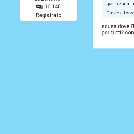
quella zona...n
16.146
Grazie e forz
Registrato
scusa dove l'h
per tutti? co