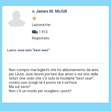
James M. McGill
Lazionetter
1.913
Registrato
Lazio Juve solo "best seat"
25 Nov 2019, 21:42
Non compro mai biglietti che ho abbonamento da anni;
per LAzio Juve dovrei portare due amici e sul sito della
ticket one vedo che c'è solo la modalità "best seat",
ovvero non scegli né il posto né il settore.
Ma sul serio?
Non c'è un modo per scegliere i posti?