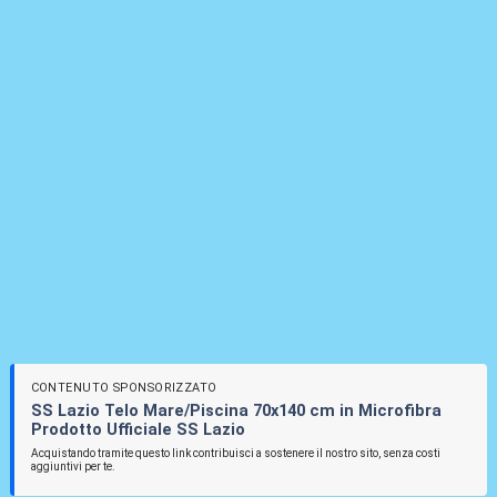
CONTENUTO SPONSORIZZATO
SS Lazio Telo Mare/Piscina 70x140 cm in Microfibra
Prodotto Ufficiale SS Lazio
Acquistando tramite questo link contribuisci a sostenere il nostro sito, senza costi
aggiuntivi per te.