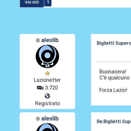
1
VAI GIÙ
aleslib
Biglietti Super
07 Gen 2024, 20
Buonasera!
C'è qualcuno 
Lazionetter
3.720
Forza Lazio!
Registrato
aleslib
Re:Biglietti Su