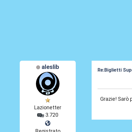
aleslib
Re:Biglietti Su
12 Gen 2024, 22
Grazie! Sarò 
Lazionetter
3.720
Registrato