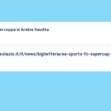
percoppa in Arabia Saudita
:09
slazio.it/it/news/biglietteria/ea-sports-fc-supercup-o