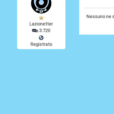
12 Gen 2024, 20
Nessuno ne s
Lazionetter
3.720
Registrato