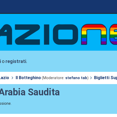
i
o
registrati
.
Lazio
Il Botteghino
Biglietti S
(Moderatore:
stefano tab
)
 Arabia Saudita
ssione.