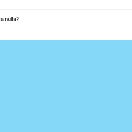
:34
a nulla?