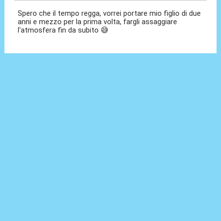
Spero che il tempo regga, vorrei portare mio figlio di due
anni e mezzo per la prima volta, fargli assaggiare
l'atmosfera fin da subito 😅