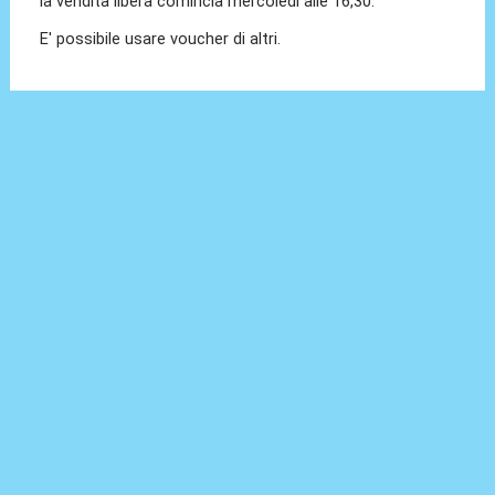
la vendita libera comincia mercoledi alle 16,30.
E' possibile usare voucher di altri.