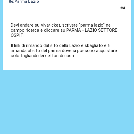
Re:Parma Lazio
#4
05 Dic 2025, 13:55
Devi andare su Vivaticket, scrivere "parma lazio" nel
campo ricerca e cliccare su PARMA - LAZIO SETTORE
OSPITI
Il link di rimando dal sito della Lazio è sbagliato e ti
rimanda al sito del parma dove si possono acquistare
solo tagliandi dei settori di casa.