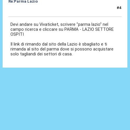
Re:Parma Lazio
#4
05 Dic 2025, 13:55
Devi andare su Vivaticket, scrivere "parma lazio" nel
campo ricerca e cliccare su PARMA - LAZIO SETTORE
OSPITI
Il link di rimando dal sito della Lazio è sbagliato e ti
rimanda al sito del parma dove si possono acquistare
solo tagliandi dei settori di casa.