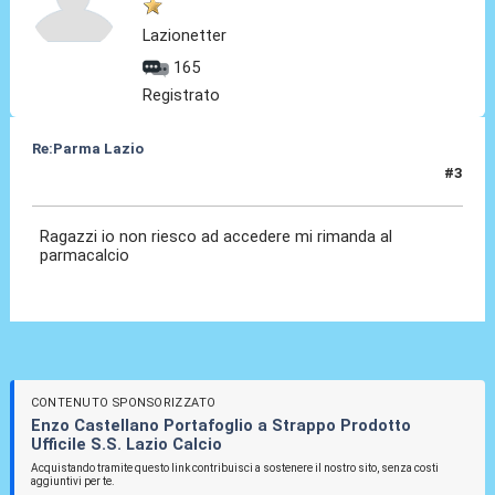
Lazionetter
165
Registrato
Re:Parma Lazio
#3
05 Dic 2025, 11:16
Ragazzi io non riesco ad accedere mi rimanda al
parmacalcio
CONTENUTO SPONSORIZZATO
Enzo Castellano Portafoglio a Strappo Prodotto
Ufficile S.S. Lazio Calcio
Acquistando tramite questo link contribuisci a sostenere il nostro sito, senza costi
aggiuntivi per te.