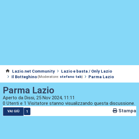
Lazio.net Community
Lazio e basta / Only Lazio
Il Botteghino
Parma Lazio
(Moderatore:
stefano tab
)
Parma Lazio
Aperto da Dissi, 25 Nov 2024, 11:11
0 Utenti e 1 Visitatore stanno visualizzando questa discussione.
Stampa
1
VAI GIÙ