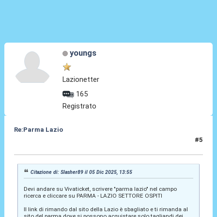
youngs
Lazionetter
165
Registrato
Re:Parma Lazio
#5
05 Dic 2025, 14:33
Citazione di: Slasher89 il 05 Dic 2025, 13:55
Devi andare su Vivaticket, scrivere "parma lazio" nel campo
ricerca e cliccare su PARMA - LAZIO SETTORE OSPITI
Il link di rimando dal sito della Lazio è sbagliato e ti rimanda al
sito del parma dove si possono acquistare solo tagliandi dei