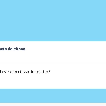
era del tifoso
:56
ad avere certezze in merito?