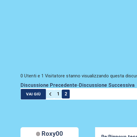
0 Utenti e 1 Visitatore stanno visualizzando questa discu
Discussione Precedente
-
Discussione Successiva
1
2
VAI GIÙ
Roxy00
Re:Rinnovo tess