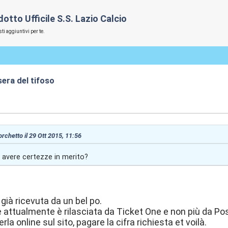
tto Ufficile S.S. Lazio Calcio
ti aggiuntivi per te.
era del tifoso
:42
 orchetto il 29 Ott 2015, 11:56
ad avere certezze in merito?
e già ricevuta da un bel po.
attualmente è rilasciata da Ticket One e non più da Po
rla online sul sito, pagare la cifra richiesta et voilà.