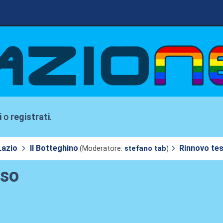
i
o
registrati
.
Lazio
Il Botteghino
Rinnovo tes
(Moderatore:
stefano tab
)
oso