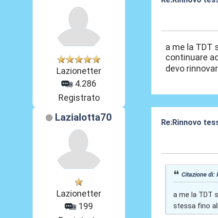
02 Giu 2015, 11
a me la TDT s
continuare ad
devo rinnova
Lazionetter
4.286
Registrato
Lazialotta70
Re:Rinnovo tess
10 Lug 2015, 11
Citazione di:
Lazionetter
a me la TDT s
199
stessa fino a