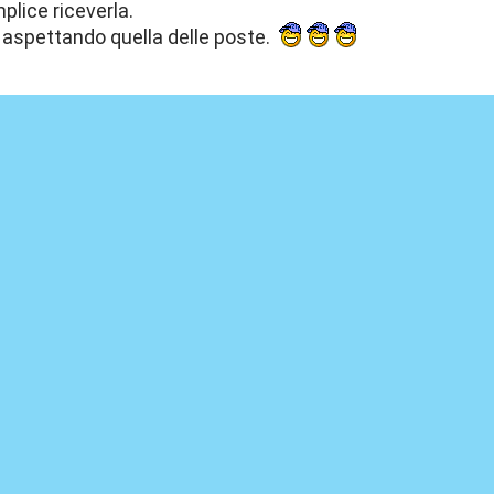
plice riceverla.
 aspettando quella delle poste.