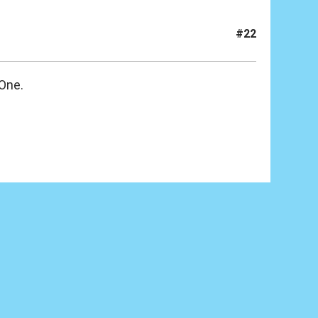
#22
One.