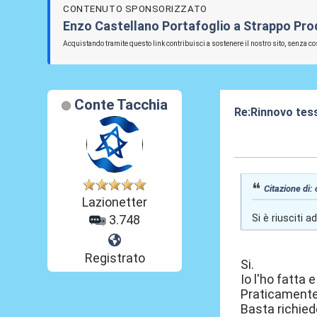
CONTENUTO SPONSORIZZATO
Enzo Castellano Portafoglio a Strappo Prodo
Acquistando tramite questo link contribuisci a sostenere il nostro sito, senza cos
Conte Tacchia
Re:Rinnovo tess
30 Ott 2015, 16
Citazione di:
Lazionetter
Si è riusciti 
3.748
Registrato
Si.
Io l'ho fatta 
Praticamente 
Basta richiede