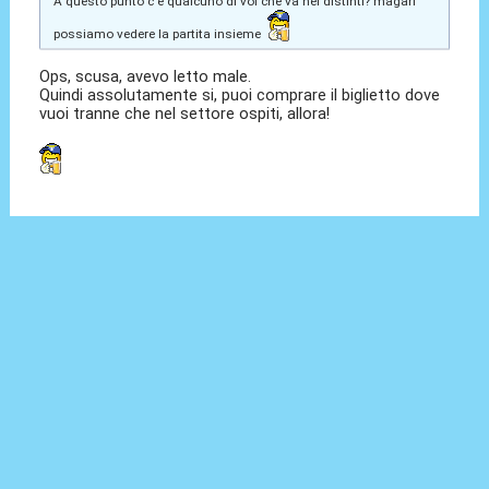
A questo punto c'è qualcuno di voi che va nei distinti? magari
possiamo vedere la partita insieme
Ops, scusa, avevo letto male.
Quindi assolutamente si, puoi comprare il biglietto dove
vuoi tranne che nel settore ospiti, allora!