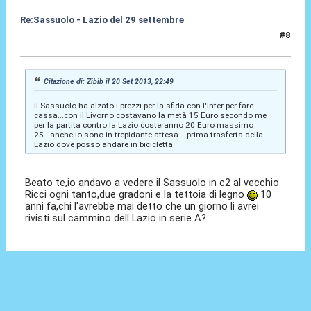
Re:Sassuolo - Lazio del 29 settembre
#8
26 Set 2013, 12:24
Citazione di: Zibib il 20 Set 2013, 22:49
il Sassuolo ha alzato i prezzi per la sfida con l'Inter per fare
cassa...con il Livorno costavano la metà 15 Euro secondo me
per la partita contro la Lazio costeranno 20 Euro massimo
25...anche io sono in trepidante attesa....prima trasferta della
Lazio dove posso andare in bicicletta
Beato te,io andavo a vedere il Sassuolo in c2 al vecchio
Ricci ogni tanto,due gradoni e la tettoia di legno
10
anni fa,chi l'avrebbe mai detto che un giorno li avrei
rivisti sul cammino dell Lazio in serie A?