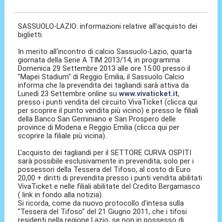
22 Set 2013, 21:42
SASSUOLO-LAZIO: informazioni relative all'acquisto dei
biglietti.
In merito all'incontro di calcio Sassuolo-Lazio, quarta
giornata della Serie A TIM 2013/14, in programma
Domenica 29 Settembre 2013 alle ore 15.00 presso il
"Mapei Stadium" di Reggio Emilia, il Sassuolo Calcio
informa che la prevendita dei tagliandi sarà attiva da
Lunedì 23 Settembre online su
www.vivaticket.it
,
presso i punti vendita del circuito VivaTicket (clicca qui
per scoprire il punto vendita più vicino) e presso le filiali
della Banco San Geminiano e San Prospero delle
province di Modena e Reggio Emilia (clicca qui per
scoprire la filiale più vicina).
L'acquisto dei tagliandi per il SETTORE CURVA OSPITI
sarà possibile esclusivamente in prevendita, solo per i
possessori della Tessera del Tifoso, al costo di Euro
20,00 + diritti di prevendita presso i punti vendita abilitati
VivaTicket e nelle filiali abilitate del Credito Bergamasco
( link in fondo alla notizia).
Si ricorda, come da nuovo protocollo d'intesa sulla
"Tessera del Tifoso" del 21 Giugno 2011, che i tifosi
residenti nella regione Lazio, se non in possesso di