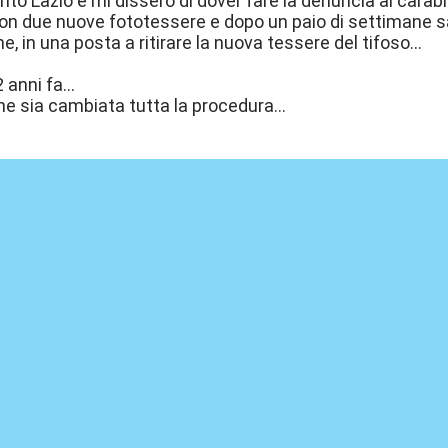
nto Lazio e mi dissero di dover fare la denuncia ai carabi
on due nuove fototessere e dopo un paio di settimane s
 in una posta a ritirare la nuova tessere del tifoso...
anni fa...
che sia cambiata tutta la procedura...