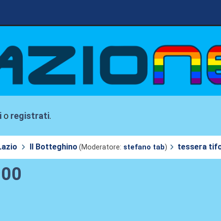
i
o
registrati
.
Lazio
Il Botteghino
tessera ti
(Moderatore:
stefano tab
)
900