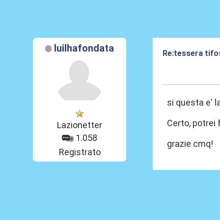
luilhafondata
Re:tessera tif
02 Apr 2013, 12
si questa e' 
Certo, potrei 
Lazionetter
1.058
grazie cmq!
Registrato