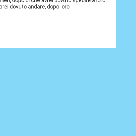
nieri, dopo di che avrei dovuto spedire a loro
arei dovuto andare, dopo loro