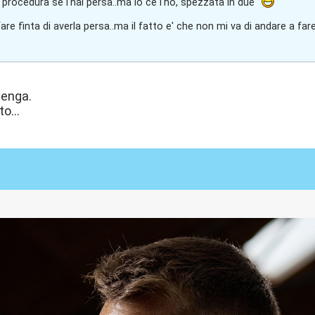
a procedura se l'hai persa..ma io ce l'ho, spezzata in due
fare finta di averla persa..ma il fatto e' che non mi va di andare a fare
venga.
o...