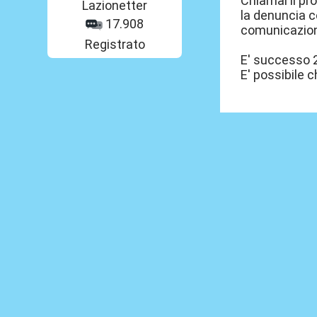
Chiamai il pro
Lazionetter
la denuncia c
17.908
comunicazione,
Registrato
E' successo 2 
E' possibile 