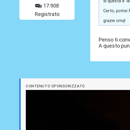
si questa e' l
17.908
Certo, potrei 
Registrato
grazie cmq!
Penso ti con
A questo punt
CONTENUTO SPONSORIZZATO