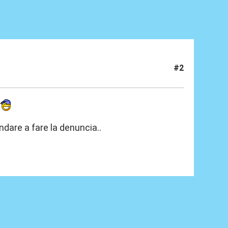
#2
e
andare a fare la denuncia..