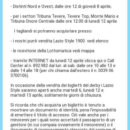
- Distinti Nord e Ovest, dalle ore 12 di giovedi 8 aprile;
- per i settori Tribuna Tevere, Tevere Top, Monte Mario e
Tribuna Onore Centrale dalle ore 12.00 di lunedì 12 aprile.
I tagliandi si potranno acquistare presso:
- i nostri punti vendita Lazio Style 1900 vedi elenco
- le ricevitorie della Lottomatica vedi mappa
- tramite INTERNET da lunedi 12 aprile clicca qui o Call
Center al n. 892.982 dal lun. al sab. dalle ore 10 alle 13 e
dalle 14 alle 18 (per chi chiama dall'estero il n. 0039 06
3700106).
In occasione della vendita dei biglietti del derby i Lazio
Style saranno aperti anche martedì 6, lunedi 12 e
martedì 13 aprile, solitamente giorni di chiusura.
Si ricorda che chi acquista un biglietto è tenuto a
mostrare un documento di identità, pena l'impossibilità
di emettere il titolo di accesso. Ciò vale anche per i
minorenni per i quali sono accettati il passaporto di un
genitore (in cui compaia ovviamente il minorenne) o il
documento di riconoscimento rilasciato dal comune di