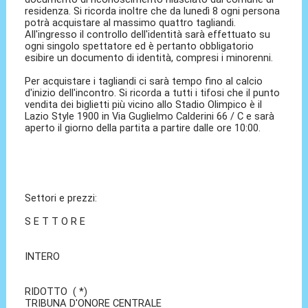
residenza. Si ricorda inoltre che da lunedì 8 ogni persona
potrà acquistare al massimo quattro tagliandi.
All'ingresso il controllo dell'identità sarà effettuato su
ogni singolo spettatore ed è pertanto obbligatorio
esibire un documento di identità, compresi i minorenni.
Per acquistare i tagliandi ci sarà tempo fino al calcio
d'inizio dell'incontro. Si ricorda a tutti i tifosi che il punto
vendita dei biglietti più vicino allo Stadio Olimpico è il
Lazio Style 1900 in Via Guglielmo Calderini 66 / C e sarà
aperto il giorno della partita a partire dalle ore 10:00.
Settori e prezzi:
S E T T O R E
INTERO
RIDOTTO ( *)
TRIBUNA D'ONORE CENTRALE