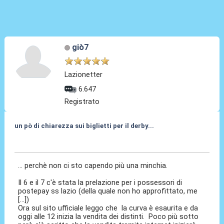
giò7
Lazionetter
6.647
Registrato
un pò di chiarezza sui biglietti per il derby...
08 Apr 2010, 10:42
... perchè non ci sto capendo più una minchia.
Il 6 e il 7 c'è stata la prelazione per i possessori di
postepay ss lazio (della quale non ho approfittato, me
[...])
Ora sul sito ufficiale leggo che la curva è esaurita e da
oggi alle 12 inizia la vendita dei distinti. Poco più sotto