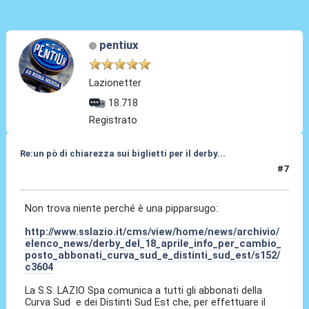
pentiux
Lazionetter
18.718
Registrato
Re:un pò di chiarezza sui biglietti per il derby...
#7
09 Apr 2010, 13:44
Non trova niente perché è una pipparsugo:
http://www.sslazio.it/cms/view/home/news/archivio/
elenco_news/derby_del_18_aprile_info_per_cambio_
posto_abbonati_curva_sud_e_distinti_sud_est/s152/
c3604
La S.S. LAZIO Spa comunica a tutti gli abbonati della
Curva Sud e dei Distinti Sud Est che, per effettuare il