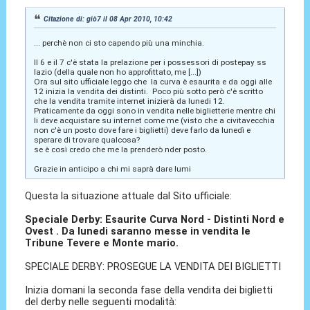
Citazione di: giò7 il 08 Apr 2010, 10:42
... perchè non ci sto capendo più una minchia.
Il 6 e il 7 c'è stata la prelazione per i possessori di postepay ss
lazio (della quale non ho approfittato, me [...])
Ora sul sito ufficiale leggo che la curva è esaurita e da oggi alle
12 inizia la vendita dei distinti. Poco più sotto però c'è scritto
che la vendita tramite internet inizierà da lunedi 12.
Praticamente da oggi sono in vendita nelle biglietterie mentre chi
li deve acquistare su internet come me (visto che a civitavecchia
non c'è un posto dove fare i biglietti) deve farlo da lunedì e
sperare di trovare qualcosa?
se è così credo che me la prenderò nder posto.
Grazie in anticipo a chi mi saprà dare lumi
Questa la situazione attuale dal Sito ufficiale:
Speciale Derby: Esaurite Curva Nord - Distinti Nord e
Ovest . Da lunedi saranno messe in vendita le
Tribune Tevere e Monte mario.
SPECIALE DERBY: PROSEGUE LA VENDITA DEI BIGLIETTI
Inizia domani la seconda fase della vendita dei biglietti
del derby nelle seguenti modalità: