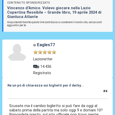
CONTENUTO SPONSORIZZATO
Vincenzo d'Amico. Volevo giocare nella Lazio
Copertina flessibile – Grande libro, 19 aprile 2024 di
Gianluca Atlante
Acquistando tramite questo link contribuisci a sostenere il nostro sito, senza costi
aggiuntivi per te.
Eagles77
Lazionetter
14.436
Registrato
Re:un pò di chiarezza sui biglietti per il derby...
#4
09 Apr 2010, 10:28
Scusate ma il cambio biglietto si può fare da oggi al
sabato prima della partita ma solo oggi 9 e domani 10?
Rispondete presto, sul sito ufficiale non trovo niente