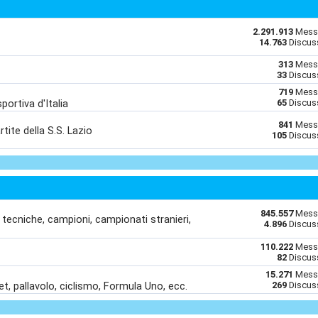
2.291.913
Mess
14.763
Discus
313
Mess
33
Discus
719
Mess
portiva d'Italia
65
Discus
841
Mess
rtite della S.S. Lazio
105
Discus
845.557
Mess
i tecniche, campioni, campionati stranieri,
4.896
Discus
110.222
Mess
82
Discus
15.271
Mess
sket, pallavolo, ciclismo, Formula Uno, ecc.
269
Discus