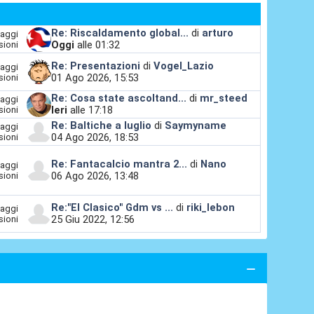
Re: Riscaldamento global...
di
arturo
aggi
Oggi
alle 01:32
sioni
Re: Presentazioni
di
Vogel_Lazio
aggi
01 Ago 2026, 15:53
sioni
Re: Cosa state ascoltand...
di
mr_steed
aggi
Ieri
alle 17:18
sioni
Re: Baltiche a luglio
di
Saymyname
aggi
04 Ago 2026, 18:53
sioni
Re: Fantacalcio mantra 2...
di
Nano
aggi
06 Ago 2026, 13:48
sioni
Re:"El Clasico" Gdm vs ...
di
riki_lebon
aggi
25 Giu 2022, 12:56
sioni