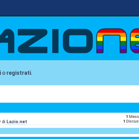
i
o
registrati
.
1
Mess
y di
Lazio.net
1
Discus