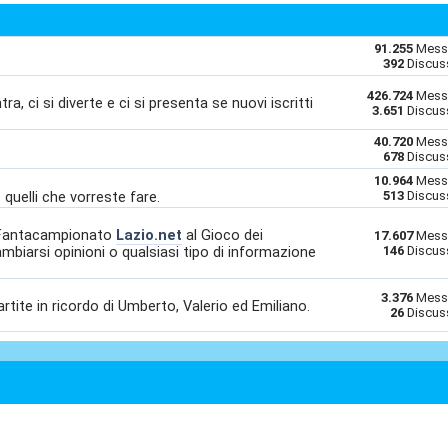
91.255
Mess
392
Discus
426.724
Mess
ra, ci si diverte e ci si presenta se nuovi iscritti
3.651
Discus
40.720
Mess
678
Discus
10.964
Mess
o quelli che vorreste fare.
513
Discus
l Fantacampionato
Lazio.net
al Gioco dei
17.607
Mess
mbiarsi opinioni o qualsiasi tipo di informazione
146
Discus
3.376
Mess
partite in ricordo di Umberto, Valerio ed Emiliano.
26
Discus