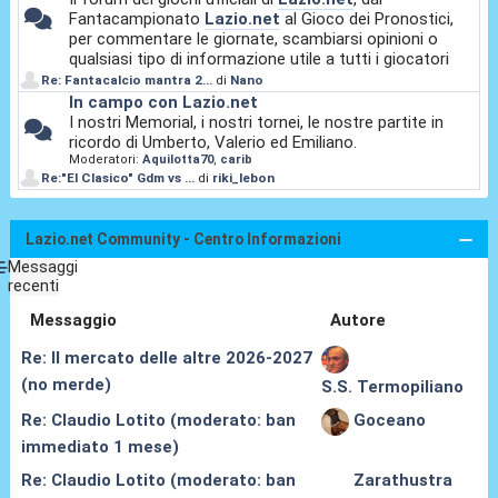
Fantacampionato
Lazio.net
al Gioco dei Pronostici,
per commentare le giornate, scambiarsi opinioni o
qualsiasi tipo di informazione utile a tutti i giocatori
Re: Fantacalcio mantra 2...
di
Nano
In campo con Lazio.net
I nostri Memorial, i nostri tornei, le nostre partite in
ricordo di Umberto, Valerio ed Emiliano.
Moderatori:
Aquilotta70
,
carib
Re:"El Clasico" Gdm vs ...
di
riki_lebon
Lazio.net Community - Centro Informazioni
Messaggi
recenti
Messaggio
Autore
Re: Il mercato delle altre 2026-2027
(no merde)
S.S. Termopiliano
Re: Claudio Lotito (moderato: ban
Goceano
immediato 1 mese)
Re: Claudio Lotito (moderato: ban
Zarathustra