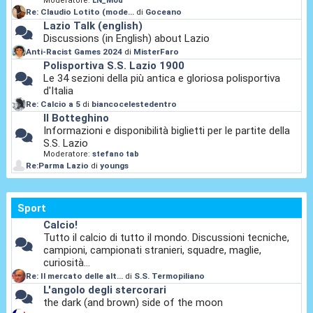
Moderatore:
LN_Mod
Re: Claudio Lotito (mode...
di
Goceano
Lazio Talk (english)
Discussions (in English) about Lazio
Anti-Racist Games 2024
di
MisterFaro
Polisportiva S.S. Lazio 1900
Le 34 sezioni della più antica e gloriosa polisportiva
d'Italia
Re: Calcio a 5
di
biancocelestedentro
Il Botteghino
Informazioni e disponibilità biglietti per le partite della
S.S. Lazio
Moderatore:
stefano tab
Re:Parma Lazio
di
youngs
Sport
Calcio!
Tutto il calcio di tutto il mondo. Discussioni tecniche,
campioni, campionati stranieri, squadre, maglie,
curiosità...
Re: Il mercato delle alt...
di
S.S. Termopiliano
L'angolo degli stercorari
the dark (and brown) side of the moon