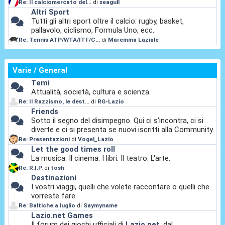
Re: Il calciomercato del...
di
seagull
Altri Sport
Tutti gli altri sport oltre il calcio: rugby, basket,
pallavolo, ciclismo, Formula Uno, ecc.
Re: Tennis ATP/WTA/ITF/C...
di
Maremma Laziale
Varie / General
Temi
Attualità, società, cultura e scienza.
Re: Il Razzismo, le dest...
di
RG-Lazio
Friends
Sotto il segno del disimpegno. Qui ci s'incontra, ci si
diverte e ci si presenta se nuovi iscritti alla Community.
Re: Presentazioni
di
Vogel_Lazio
Let the good times roll
La musica. Il cinema. I libri. Il teatro. L'arte.
Re: R.I.P.
di
tosh
Destinazioni
I vostri viaggi, quelli che volete raccontare o quelli che
vorreste fare.
Re: Baltiche a luglio
di
Saymyname
Lazio.net Games
Il forum dei giochi ufficiali di
Lazio.net
, dal