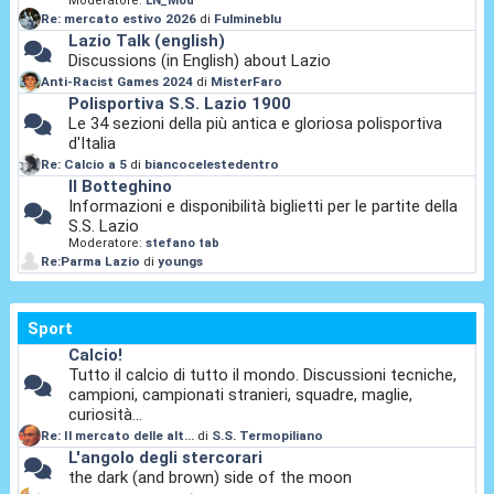
Moderatore:
LN_Mod
Re: mercato estivo 2026
di
Fulmineblu
Lazio Talk (english)
Discussions (in English) about Lazio
Anti-Racist Games 2024
di
MisterFaro
Polisportiva S.S. Lazio 1900
Le 34 sezioni della più antica e gloriosa polisportiva
d'Italia
Re: Calcio a 5
di
biancocelestedentro
Il Botteghino
Informazioni e disponibilità biglietti per le partite della
S.S. Lazio
Moderatore:
stefano tab
Re:Parma Lazio
di
youngs
Sport
Calcio!
Tutto il calcio di tutto il mondo. Discussioni tecniche,
campioni, campionati stranieri, squadre, maglie,
curiosità...
Re: Il mercato delle alt...
di
S.S. Termopiliano
L'angolo degli stercorari
the dark (and brown) side of the moon