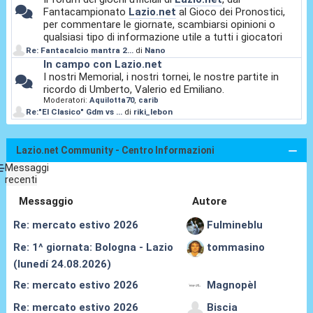
Fantacampionato
Lazio.net
al Gioco dei Pronostici,
per commentare le giornate, scambiarsi opinioni o
qualsiasi tipo di informazione utile a tutti i giocatori
Re: Fantacalcio mantra 2...
di
Nano
In campo con Lazio.net
I nostri Memorial, i nostri tornei, le nostre partite in
ricordo di Umberto, Valerio ed Emiliano.
Moderatori:
Aquilotta70
,
carib
Re:"El Clasico" Gdm vs ...
di
riki_lebon
Lazio.net Community - Centro Informazioni
Messaggi
recenti
Messaggio
Autore
Re: mercato estivo 2026
Fulmineblu
Re: 1^ giornata: Bologna - Lazio
tommasino
(lunedí 24.08.2026)
Re: mercato estivo 2026
Magnopèl
Re: mercato estivo 2026
Biscia