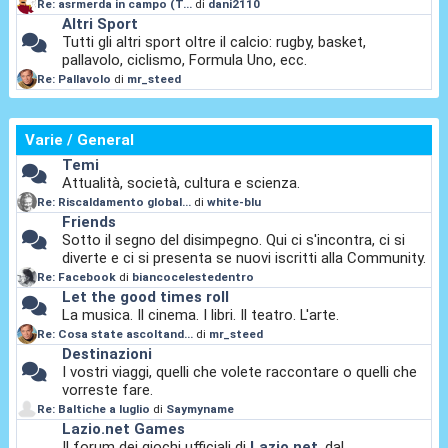
Re: asrmerda in campo (T...
di
dani2110
Altri Sport
Tutti gli altri sport oltre il calcio: rugby, basket,
pallavolo, ciclismo, Formula Uno, ecc.
Re: Pallavolo
di
mr_steed
Varie / General
Temi
Attualità, società, cultura e scienza.
Re: Riscaldamento global...
di
white-blu
Friends
Sotto il segno del disimpegno. Qui ci s'incontra, ci si
diverte e ci si presenta se nuovi iscritti alla Community.
Re: Facebook
di
biancocelestedentro
Let the good times roll
La musica. Il cinema. I libri. Il teatro. L'arte.
Re: Cosa state ascoltand...
di
mr_steed
Destinazioni
I vostri viaggi, quelli che volete raccontare o quelli che
vorreste fare.
Re: Baltiche a luglio
di
Saymyname
Lazio.net Games
Il forum dei giochi ufficiali di
Lazio.net
, dal