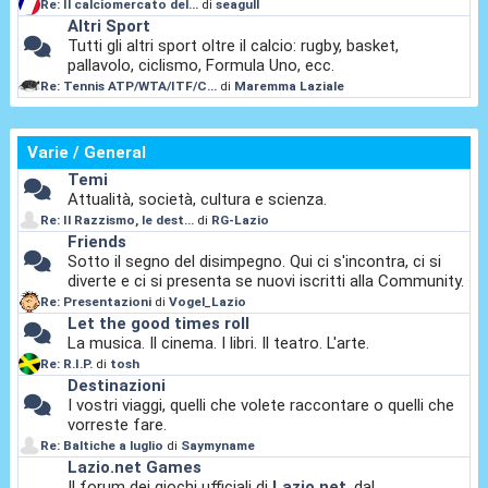
Re: Il calciomercato del...
di
seagull
Altri Sport
Tutti gli altri sport oltre il calcio: rugby, basket,
pallavolo, ciclismo, Formula Uno, ecc.
Re: Tennis ATP/WTA/ITF/C...
di
Maremma Laziale
Varie / General
Temi
Attualità, società, cultura e scienza.
Re: Il Razzismo, le dest...
di
RG-Lazio
Friends
Sotto il segno del disimpegno. Qui ci s'incontra, ci si
diverte e ci si presenta se nuovi iscritti alla Community.
Re: Presentazioni
di
Vogel_Lazio
Let the good times roll
La musica. Il cinema. I libri. Il teatro. L'arte.
Re: R.I.P.
di
tosh
Destinazioni
I vostri viaggi, quelli che volete raccontare o quelli che
vorreste fare.
Re: Baltiche a luglio
di
Saymyname
Lazio.net Games
Il forum dei giochi ufficiali di
Lazio.net
, dal