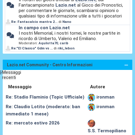
Fantacampionato
Lazio.net
al Gioco dei Pronostici,
per commentare le giornate, scambiarsi opinioni o
qualsiasi tipo di informazione utile a tutti i giocatori
Re: Fantacalcio mantra 2...
di
Nano
In campo con Lazio.net
I nostri Memorial, i nostri tornei, le nostre partite in
ricordo di Umberto, Valerio ed Emiliano.
Moderatori:
Aquilotta70
,
carib
Re:"El Clasico" Gdm vs ...
di
riki_lebon
Lazio.net Community - Centro Informazioni
Messaggi
recenti
Messaggio
Autore
Re: Stadio Flaminio (Topic Ufficiale)
ironman
Re: Claudio Lotito (moderato: ban
ironman
immediato 1 mese)
Re: mercato estivo 2026
S.S. Termopiliano