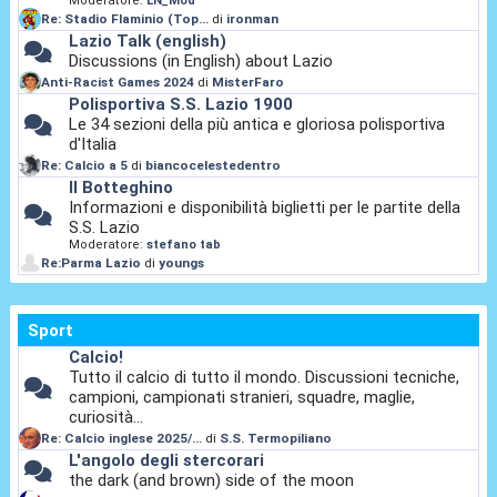
Moderatore:
LN_Mod
Re: Stadio Flaminio (Top...
di
ironman
Lazio Talk (english)
Discussions (in English) about Lazio
Anti-Racist Games 2024
di
MisterFaro
Polisportiva S.S. Lazio 1900
Le 34 sezioni della più antica e gloriosa polisportiva
d'Italia
Re: Calcio a 5
di
biancocelestedentro
Il Botteghino
Informazioni e disponibilità biglietti per le partite della
S.S. Lazio
Moderatore:
stefano tab
Re:Parma Lazio
di
youngs
Sport
Calcio!
Tutto il calcio di tutto il mondo. Discussioni tecniche,
campioni, campionati stranieri, squadre, maglie,
curiosità...
Re: Calcio inglese 2025/...
di
S.S. Termopiliano
L'angolo degli stercorari
the dark (and brown) side of the moon