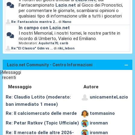
Fantacampionato
Lazio.net
al Gioco dei Pronostici,
per commentare le giornate, scambiarsi opinioni o
qualsiasi tipo di informazione utile a tutti i giocatori
Re: Fantacalcio mantra 2...
di
Nano
In campo con Lazio.net
I nostri Memorial, i nostri tornei, le nostre partite in
ricordo di Umberto, Valerio ed Emiliano.
Moderatori:
Aquilotta70
,
carib
Re:"El Clasico" Gdm vs ...
di
riki_lebon
Lazio.net Community - Centro Informazioni
Messaggi
recenti
Messaggio
Autore
Re: Claudio Lotito (moderato:
unicamenteLazio
ban immediato 1 mese)
Re: Il calciomercato delle merde
tommasino
Re: Petar Ratkov (Topic Ufficiale)
ironman
Re: Il mercato delle altre 2026-
ironman