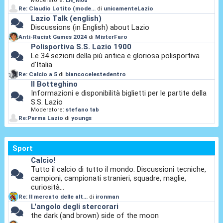
Moderatore:
LN_Mod
Re: Claudio Lotito (mode...
di
unicamenteLazio
Lazio Talk (english)
Discussions (in English) about Lazio
Anti-Racist Games 2024
di
MisterFaro
Polisportiva S.S. Lazio 1900
Le 34 sezioni della più antica e gloriosa polisportiva
d'Italia
Re: Calcio a 5
di
biancocelestedentro
Il Botteghino
Informazioni e disponibilità biglietti per le partite della
S.S. Lazio
Moderatore:
stefano tab
Re:Parma Lazio
di
youngs
Sport
Calcio!
Tutto il calcio di tutto il mondo. Discussioni tecniche,
campioni, campionati stranieri, squadre, maglie,
curiosità...
Re: Il mercato delle alt...
di
ironman
L'angolo degli stercorari
the dark (and brown) side of the moon