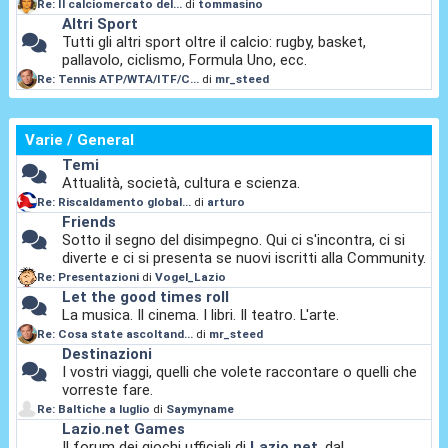
Re: Il calciomercato del...
di
tommasino
Altri Sport
Tutti gli altri sport oltre il calcio: rugby, basket,
pallavolo, ciclismo, Formula Uno, ecc.
Re: Tennis ATP/WTA/ITF/C...
di
mr_steed
Varie / General
Temi
Attualità, società, cultura e scienza.
Re: Riscaldamento global...
di
arturo
Friends
Sotto il segno del disimpegno. Qui ci s'incontra, ci si
diverte e ci si presenta se nuovi iscritti alla Community.
Re: Presentazioni
di
Vogel_Lazio
Let the good times roll
La musica. Il cinema. I libri. Il teatro. L'arte.
Re: Cosa state ascoltand...
di
mr_steed
Destinazioni
I vostri viaggi, quelli che volete raccontare o quelli che
vorreste fare.
Re: Baltiche a luglio
di
Saymyname
Lazio.net Games
Il forum dei giochi ufficiali di
Lazio.net
, dal