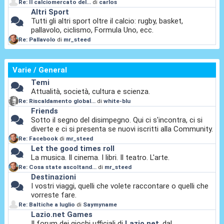
Re: Il calciomercato del...
di
carlos
Altri Sport
Tutti gli altri sport oltre il calcio: rugby, basket,
pallavolo, ciclismo, Formula Uno, ecc.
Re: Pallavolo
di
mr_steed
Varie / General
Temi
Attualità, società, cultura e scienza.
Re: Riscaldamento global...
di
white-blu
Friends
Sotto il segno del disimpegno. Qui ci s'incontra, ci si
diverte e ci si presenta se nuovi iscritti alla Community.
Re: Facebook
di
mr_steed
Let the good times roll
La musica. Il cinema. I libri. Il teatro. L'arte.
Re: Cosa state ascoltand...
di
mr_steed
Destinazioni
I vostri viaggi, quelli che volete raccontare o quelli che
vorreste fare.
Re: Baltiche a luglio
di
Saymyname
Lazio.net Games
Il forum dei giochi ufficiali di
Lazio.net
, dal