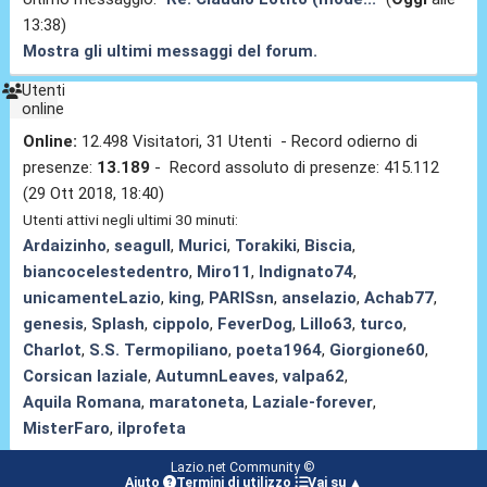
13:38)
Mostra gli ultimi messaggi del forum.
Utenti
online
Online:
12.498 Visitatori, 31 Utenti - Record odierno di
presenze:
13.189
- Record assoluto di presenze: 415.112
(29 Ott 2018, 18:40)
Utenti attivi negli ultimi 30 minuti:
Ardaizinho
,
seagull
,
Murici
,
Torakiki
,
Biscia
,
biancocelestedentro
,
Miro11
,
Indignato74
,
unicamenteLazio
,
king
,
PARISsn
,
anselazio
,
Achab77
,
genesis
,
Splash
,
cippolo
,
FeverDog
,
Lillo63
,
turco
,
Charlot
,
S.S. Termopiliano
,
poeta1964
,
Giorgione60
,
Corsican laziale
,
AutumnLeaves
,
valpa62
,
Aquila Romana
,
maratoneta
,
Laziale-forever
,
MisterFaro
,
ilprofeta
Lazio.net Community ©
Aiuto
Termini di utilizzo
Vai su ▲