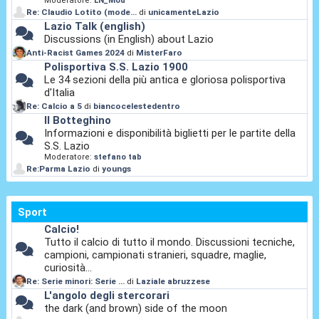
Moderatore:
LN_Mod
Re: Claudio Lotito (mode...
di
unicamenteLazio
Lazio Talk (english)
Discussions (in English) about Lazio
Anti-Racist Games 2024
di
MisterFaro
Polisportiva S.S. Lazio 1900
Le 34 sezioni della più antica e gloriosa polisportiva
d'Italia
Re: Calcio a 5
di
biancocelestedentro
Il Botteghino
Informazioni e disponibilità biglietti per le partite della
S.S. Lazio
Moderatore:
stefano tab
Re:Parma Lazio
di
youngs
Sport
Calcio!
Tutto il calcio di tutto il mondo. Discussioni tecniche,
campioni, campionati stranieri, squadre, maglie,
curiosità...
Re: Serie minori: Serie ...
di
Laziale abruzzese
L'angolo degli stercorari
the dark (and brown) side of the moon