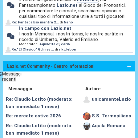
Fantacampionato
Lazio.net
al Gioco dei Pronostici,
per commentare le giornate, scambiarsi opinioni o
qualsiasi tipo di informazione utile a tutti i giocatori
Re: Fantacalcio mantra 2...
di
Nano
In campo con Lazio.net
I nostri Memorial, i nostri tornei, le nostre partite in
ricordo di Umberto, Valerio ed Emiliano.
Moderatori:
Aquilotta70
,
carib
Re:"El Clasico" Gdm vs ...
di
riki_lebon
Lazio.net Community - Centro Informazioni
Messaggi
recenti
Messaggio
Autore
Re: Claudio Lotito (moderato:
unicamenteLazio
ban immediato 1 mese)
Re: mercato estivo 2026
S.S. Termopiliano
Re: Claudio Lotito (moderato:
Aquila Romana
ban immediato 1 mese)