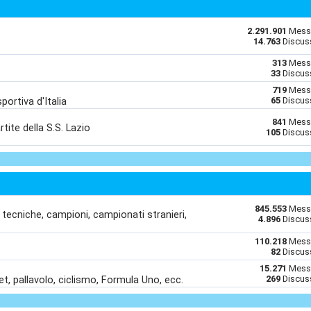
2.291.901
Mess
14.763
Discus
313
Mess
33
Discus
719
Mess
portiva d'Italia
65
Discus
841
Mess
rtite della S.S. Lazio
105
Discus
845.553
Mess
i tecniche, campioni, campionati stranieri,
4.896
Discus
110.218
Mess
82
Discus
15.271
Mess
sket, pallavolo, ciclismo, Formula Uno, ecc.
269
Discus