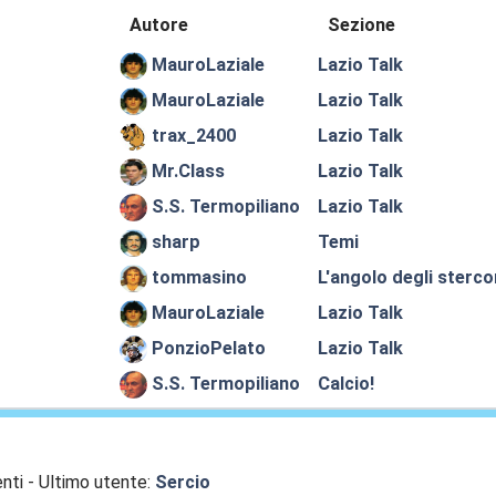
Autore
Sezione
MauroLaziale
Lazio Talk
MauroLaziale
Lazio Talk
trax_2400
Lazio Talk
Mr.Class
Lazio Talk
S.S. Termopiliano
Lazio Talk
sharp
Temi
tommasino
L'angolo degli sterco
MauroLaziale
Lazio Talk
PonzioPelato
Lazio Talk
S.S. Termopiliano
Calcio!
nti - Ultimo utente:
Sercio