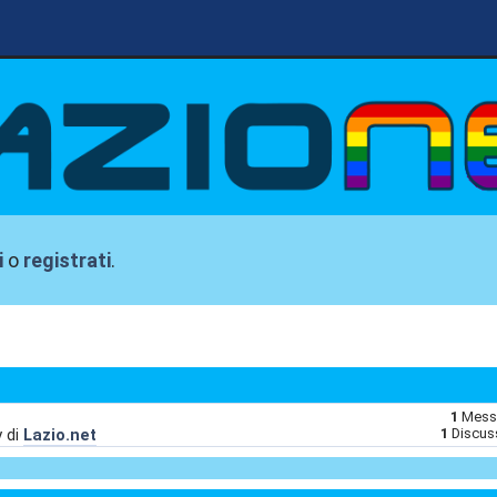
i
o
registrati
.
1
Mess
y di
Lazio.net
1
Discus