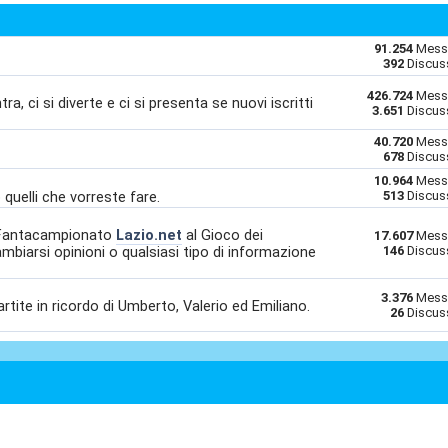
91.254
Mess
392
Discus
426.724
Mess
ra, ci si diverte e ci si presenta se nuovi iscritti
3.651
Discus
40.720
Mess
678
Discus
10.964
Mess
o quelli che vorreste fare.
513
Discus
l Fantacampionato
Lazio.net
al Gioco dei
17.607
Mess
mbiarsi opinioni o qualsiasi tipo di informazione
146
Discus
3.376
Mess
partite in ricordo di Umberto, Valerio ed Emiliano.
26
Discus