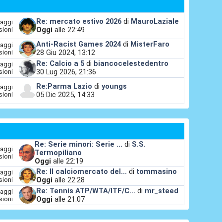
Re: mercato estivo 2026
di
MauroLaziale
aggi
Oggi
alle 22:49
sioni
Anti-Racist Games 2024
di
MisterFaro
aggi
28 Giu 2024, 13:12
sioni
Re: Calcio a 5
di
biancocelestedentro
aggi
30 Lug 2026, 21:36
sioni
Re:Parma Lazio
di
youngs
aggi
05 Dic 2025, 14:33
sioni
Re: Serie minori: Serie ...
di
S.S.
aggi
Termopiliano
sioni
Oggi
alle 22:19
Re: Il calciomercato del...
di
tommasino
aggi
Oggi
alle 22:28
sioni
Re: Tennis ATP/WTA/ITF/C...
di
mr_steed
aggi
Oggi
alle 21:07
sioni