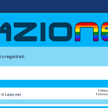
i
o
registrati
.
1
Mess
y di
Lazio.net
1
Discus