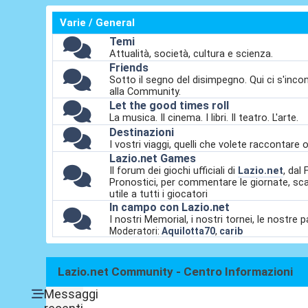
Varie / General
Temi
Attualità, società, cultura e scienza.
Friends
Sotto il segno del disimpegno. Qui ci s'incont
alla Community.
Let the good times roll
La musica. Il cinema. I libri. Il teatro. L'arte.
Destinazioni
I vostri viaggi, quelli che volete raccontare 
Lazio.net Games
Il forum dei giochi ufficiali di
Lazio.net
, da
Pronostici, per commentare le giornate, sca
utile a tutti i giocatori
In campo con Lazio.net
I nostri Memorial, i nostri tornei, le nostre 
Moderatori:
Aquilotta70
,
carib
Lazio.net Community - Centro Informazioni
Messaggi