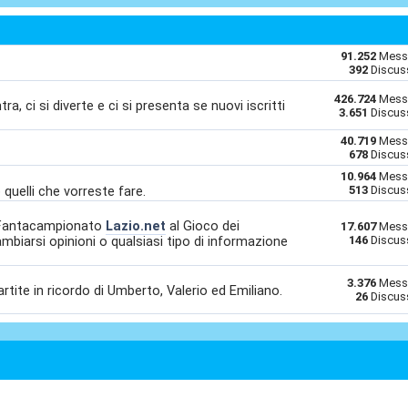
91.252
Mess
392
Discus
426.724
Mess
ra, ci si diverte e ci si presenta se nuovi iscritti
3.651
Discus
40.719
Mess
678
Discus
10.964
Mess
o quelli che vorreste fare.
513
Discus
l Fantacampionato
Lazio.net
al Gioco dei
17.607
Mess
mbiarsi opinioni o qualsiasi tipo di informazione
146
Discus
3.376
Mess
partite in ricordo di Umberto, Valerio ed Emiliano.
26
Discus