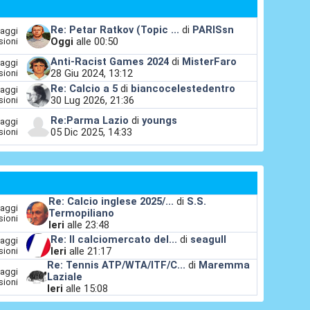
Re: Petar Ratkov (Topic ...
di
PARISsn
aggi
Oggi
alle 00:50
sioni
Anti-Racist Games 2024
di
MisterFaro
aggi
28 Giu 2024, 13:12
sioni
Re: Calcio a 5
di
biancocelestedentro
aggi
30 Lug 2026, 21:36
sioni
Re:Parma Lazio
di
youngs
aggi
05 Dic 2025, 14:33
sioni
Re: Calcio inglese 2025/...
di
S.S.
aggi
Termopiliano
sioni
Ieri
alle 23:48
Re: Il calciomercato del...
di
seagull
aggi
Ieri
alle 21:17
sioni
Re: Tennis ATP/WTA/ITF/C...
di
Maremma
aggi
Laziale
sioni
Ieri
alle 15:08