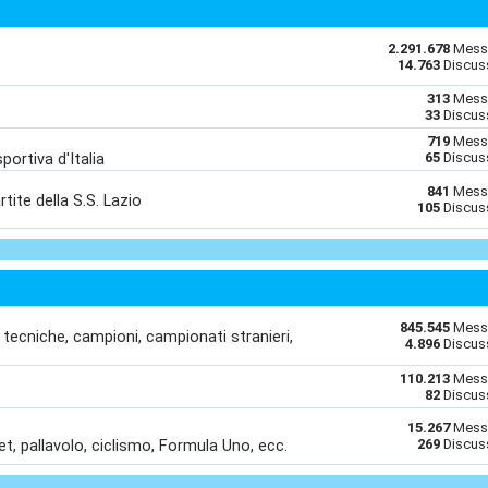
2.291.678
Mess
14.763
Discus
313
Mess
33
Discus
719
Mess
portiva d'Italia
65
Discus
841
Mess
rtite della S.S. Lazio
105
Discus
845.545
Mess
i tecniche, campioni, campionati stranieri,
4.896
Discus
110.213
Mess
82
Discus
15.267
Mess
sket, pallavolo, ciclismo, Formula Uno, ecc.
269
Discus