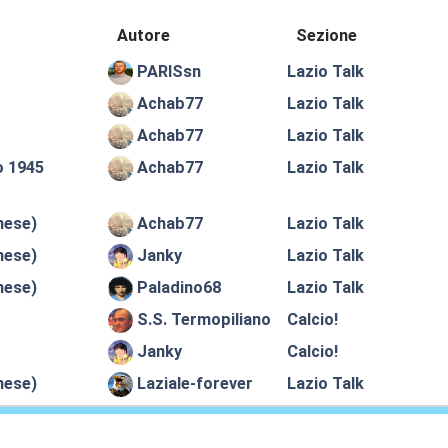
Autore
Sezione
PARISsn
Lazio Talk
Achab77
Lazio Talk
Achab77
Lazio Talk
o 1945
Achab77
Lazio Talk
mese)
Achab77
Lazio Talk
mese)
Janky
Lazio Talk
mese)
Paladino68
Lazio Talk
S.S. Termopiliano
Calcio!
Janky
Calcio!
mese)
Laziale-forever
Lazio Talk