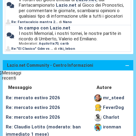
Fantacampionato
Lazio.net
al Gioco dei Pronostici,
per commentare le giornate, scambiarsi opinioni o
qualsiasi tipo di informazione utile a tutti i giocatori
Re: Fantacalcio mantra 2...
di
Nano
In campo con Lazio.net
I nostri Memorial, i nostri tornei, le nostre partite in
ricordo di Umberto, Valerio ed Emiliano.
Moderatori:
Aquilotta70
,
carib
Re:"El Clasico" Gdm vs ...
di
riki_lebon
Lazio.net Community - Centro Informazioni
Messaggi
recenti
Messaggio
Autore
Re: mercato estivo 2026
mr_steed
Re: mercato estivo 2026
FeverDog
Re: mercato estivo 2026
Charlot
Re: Claudio Lotito (moderato: ban
ironman
immediato 1 mese)