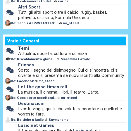
Re: Il calciomercato del...
di
carlos
Altri Sport
Tutti gli altri sport oltre il calcio: rugby, basket,
pallavolo, ciclismo, Formula Uno, ecc.
Re: Tennis ATP/WTA/ITF/C...
di
mr_steed
Varie / General
Temi
Attualità, società, cultura e scienza.
Re: Riscaldamento global...
di
Maremma Laziale
Friends
Sotto il segno del disimpegno. Qui ci s'incontra, ci si
diverte e ci si presenta se nuovi iscritti alla Community.
Re: Facebook
di
mr_steed
Let the good times roll
La musica. Il cinema. I libri. Il teatro. L'arte.
Re: Cosa state ascoltand...
di
mr_steed
Destinazioni
I vostri viaggi, quelli che volete raccontare o quelli che
vorreste fare.
Re: Baltiche a luglio
di
Saymyname
Lazio.net Games
Il forum dei giochi ufficiali di
Lazio.net
, dal