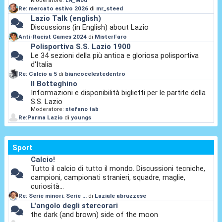
Moderatore:
LN_Mod
Re: mercato estivo 2026
di
mr_steed
Lazio Talk (english)
Discussions (in English) about Lazio
Anti-Racist Games 2024
di
MisterFaro
Polisportiva S.S. Lazio 1900
Le 34 sezioni della più antica e gloriosa polisportiva
d'Italia
Re: Calcio a 5
di
biancocelestedentro
Il Botteghino
Informazioni e disponibilità biglietti per le partite della
S.S. Lazio
Moderatore:
stefano tab
Re:Parma Lazio
di
youngs
Sport
Calcio!
Tutto il calcio di tutto il mondo. Discussioni tecniche,
campioni, campionati stranieri, squadre, maglie,
curiosità...
Re: Serie minori: Serie ...
di
Laziale abruzzese
L'angolo degli stercorari
the dark (and brown) side of the moon