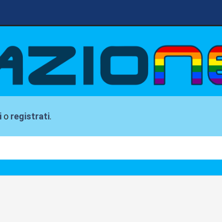
i
o
registrati
.