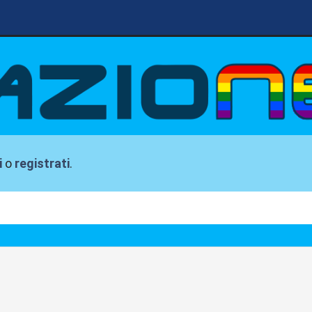
i
o
registrati
.