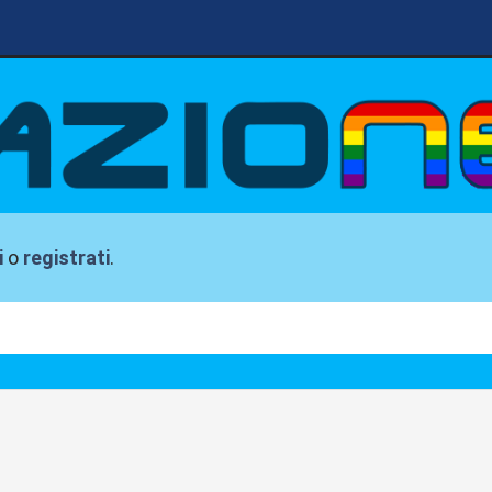
i
o
registrati
.